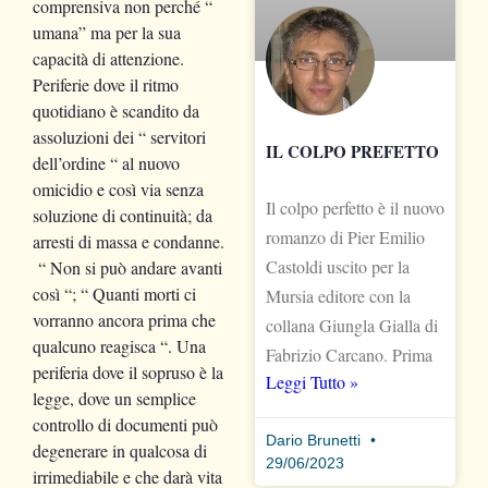
comprensiva non perché “
umana” ma per la sua
capacità di attenzione.
Periferie dove il ritmo
quotidiano è scandito da
assoluzioni dei “ servitori
IL COLPO PREFETTO
dell’ordine “ al nuovo
omicidio e così via senza
Il colpo perfetto è il nuovo
soluzione di continuità; da
romanzo di Pier Emilio
arresti di massa e condanne.
Castoldi uscito per la
“ Non si può andare avanti
così “; “ Quanti morti ci
Mursia editore con la
vorranno ancora prima che
collana Giungla Gialla di
qualcuno reagisca “. Una
Fabrizio Carcano. Prima
periferia dove il sopruso è la
Leggi Tutto »
legge, dove un semplice
controllo di documenti può
Dario Brunetti
degenerare in qualcosa di
29/06/2023
irrimediabile e che darà vita