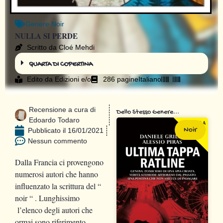
Genere
Noir
NULLA SI PERDE
Scritto da Cloé Mehdi
QUARTA DI COPERTINA
Edito da
Edizioni e/o
286 pagine
Italiano
Recensione a cura di
Dello Stesso Genere...
Edoardo Todaro
Noir
Pubblicato il
16/01/2021
Nessun commento
Dalla Francia ci provengono
numerosi autori che hanno
influenzato la scrittura del “
noir “ . Lunghissimo
l’elenco degli autori che
ormai sono riferimento