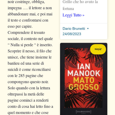
Grillo che ho avuto la
noir costringe, obbliga,
impegna …. il lettore a non
fortuna
abbandonare mai, e poi mai
Leggi Tutto »
il testo e confrontarsi con
esso per capire.
Dario Brunetti
Comprendere il tessuto
24/08/2023
sociale, il contesto nel quale
“ Nulla si perde “ è inserito.
Noir
Scoprire il nesso, il filo che
unisce, che tiene insieme le
banlieu ed una serie di
suicidi è come riconciliarsi
con le 285 pagine che
compongono questo noir.
Solo quando con la lettura
oltrepassi la metà delle
pagine cominci a renderti
conto di cosa hai letto fino a
quel momento e che cose