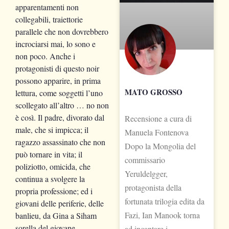
apparentamenti non
collegabili, traiettorie
parallele che non dovrebbero
incrociarsi mai, lo sono e
non poco. Anche i
protagonisti di questo noir
possono apparire, in prima
MATO GROSSO
lettura, come soggetti l’uno
scollegato all’altro … no non
è così. Il padre, divorato dal
Recensione a cura di
male, che si impicca; il
Manuela Fontenova
ragazzo assassinato che non
Dopo la Mongolia del
può tornare in vita; il
commissario
poliziotto, omicida, che
Yeruldelgger,
continua a svolgere la
protagonista della
propria professione; ed i
fortunata trilogia edita da
giovani delle periferie, delle
Fazi, Ian Manook torna
banlieu, da Gina a Siham
sorella del giovane
ad incantare i