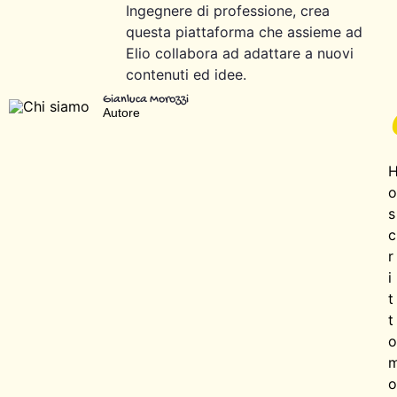
Ingegnere di professione, crea
questa piattaforma che assieme ad
Elio collabora ad adattare a nuovi
contenuti ed idee.
Gianluca Morozzi
Autore
o
s
c
r
i
t
t
o
o