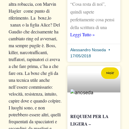
“Cosa resta di noi”,
altra robaccia, con Marvin
Hagler come punto di
quindi sapete
riferimento. La boxe,lo
perfettamente cosa pensi
xanax o la figlia Alice? Del
della scrittura di una
Gaudio che decisamente ha
Leggi Tutto »
cambiato ring ed avversari,
ma sempre pugile è. Boss,
Alessandro Noseda
killer, narcotrafficanti,
17/05/2018
truffatori, rapinatori ci aveva
a che fare prima, c’ha a che
fare ora. La boxe che gli da
Noir
una tecnica utile anche
nell’essere commissario:
velocità, resistenza, intuito,
capire dove e quando colpire.
I luoghi sono, e non
potrebbero essere altri, quelli
REQUIEM PER LA
frequentati da spacciatori e
LIGERA –
secondini; da magliari e