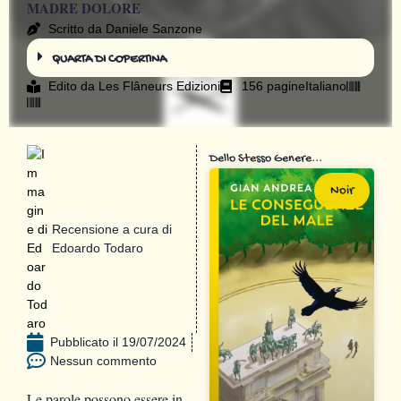
MADRE DOLORE
Scritto da Daniele Sanzone
QUARTA DI COPERTINA
Edito da
Les Flâneurs Edizioni
156 pagine
Italiano
Dello Stesso Genere...
Noir
Recensione a cura di
Edoardo Todaro
Pubblicato il
19/07/2024
Nessun commento
Le parole possono essere in