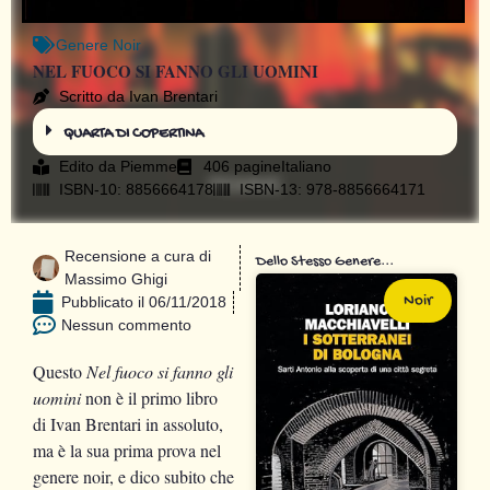
Genere
Noir
NEL FUOCO SI FANNO GLI UOMINI
Scritto da Ivan Brentari
QUARTA DI COPERTINA
Edito da
Piemme
406 pagine
Italiano
ISBN-10: 8856664178
ISBN-13: 978-8856664171
Recensione a cura di
Dello Stesso Genere...
Massimo Ghigi
Noir
Pubblicato il
06/11/2018
Nessun commento
Questo
Nel fuoco si fanno gli
uomini
non è il primo libro
di Ivan Brentari in assoluto,
ma è la sua prima prova nel
genere noir, e dico subito che