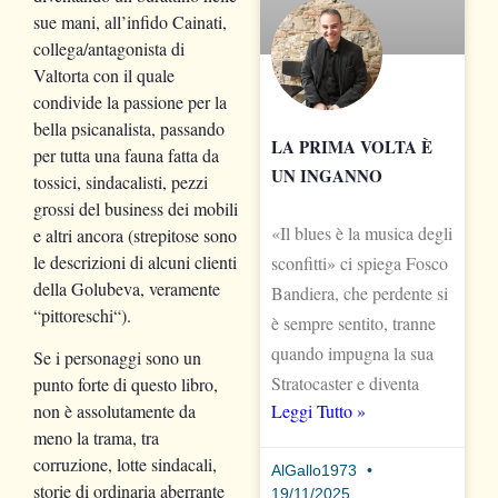
sue mani, all’infido Cainati,
collega/antagonista di
Valtorta con il quale
condivide la passione per la
bella psicanalista, passando
LA PRIMA VOLTA È
per tutta una fauna fatta da
UN INGANNO
tossici, sindacalisti, pezzi
grossi del business dei mobili
«Il blues è la musica degli
e altri ancora (strepitose sono
le descrizioni di alcuni clienti
sconfitti» ci spiega Fosco
della Golubeva, veramente
Bandiera, che perdente si
“pittoreschi“).
è sempre sentito, tranne
quando impugna la sua
Se i personaggi sono un
Stratocaster e diventa
punto forte di questo libro,
Leggi Tutto »
non è assolutamente da
meno la trama, tra
corruzione, lotte sindacali,
AlGallo1973
storie di ordinaria aberrante
19/11/2025