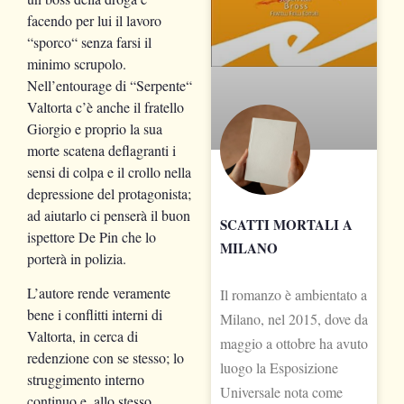
facendo per lui il lavoro
“sporco“ senza farsi il
minimo scrupolo.
Nell’entourage di “Serpente“
Valtorta c’è anche il fratello
Giorgio e proprio la sua
morte scatena deflagranti i
sensi di colpa e il crollo nella
depressione del protagonista;
ad aiutarlo ci penserà il buon
SCATTI MORTALI A
ispettore De Pin che lo
MILANO
porterà in polizia.
L’autore rende veramente
Il romanzo è ambientato a
bene i conflitti interni di
Milano, nel 2015, dove da
Valtorta, in cerca di
maggio a ottobre ha avuto
redenzione con se stesso; lo
luogo la Esposizione
struggimento interno
Universale nota come
continuo e, allo stesso