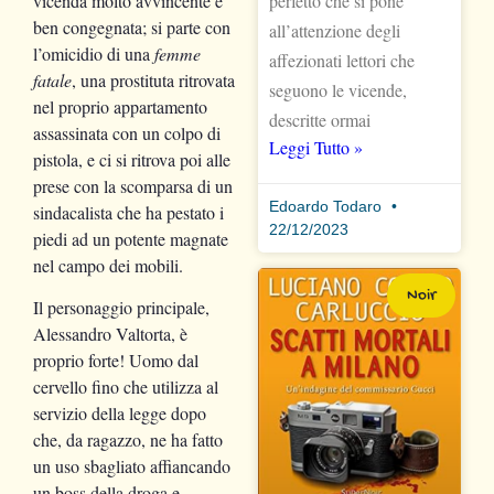
perfetto che si pone
vicenda molto avvincente e
ben congegnata; si parte con
all’attenzione degli
l’omicidio di una
femme
affezionati lettori che
fatale
, una prostituta ritrovata
seguono le vicende,
nel proprio appartamento
descritte ormai
assassinata con un colpo di
Leggi Tutto »
pistola, e ci si ritrova poi alle
prese con la scomparsa di un
Edoardo Todaro
sindacalista che ha pestato i
22/12/2023
piedi ad un potente magnate
nel campo dei mobili.
Noir
Il personaggio principale,
Alessandro Valtorta, è
proprio forte! Uomo dal
cervello fino che utilizza al
servizio della legge dopo
che, da ragazzo, ne ha fatto
un uso sbagliato affiancando
un boss della droga e