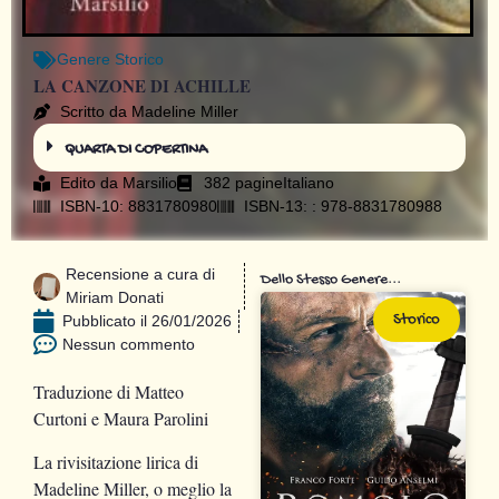
Genere
Storico
LA CANZONE DI ACHILLE
Scritto da Madeline Miller
QUARTA DI COPERTINA
Edito da
Marsilio
382 pagine
Italiano
ISBN-10: 8831780980
ISBN-13: : 978-8831780988
Recensione a cura di
Dello Stesso Genere...
Miriam Donati
Storico
Pubblicato il
26/01/2026
Nessun commento
Traduzione di Matteo
Curtoni e Maura Parolini
La rivisitazione lirica di
Madeline Miller, o meglio la