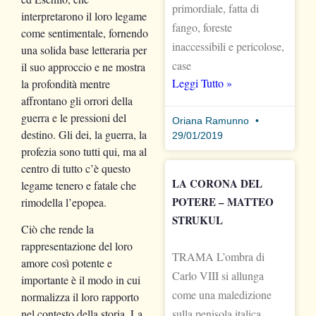
primordiale, fatta di
interpretarono il loro legame
fango, foreste
come sentimentale, fornendo
inaccessibili e pericolose,
una solida base letteraria per
case
il suo approccio e ne mostra
Leggi Tutto »
la profondità mentre
affrontano gli orrori della
guerra e le pressioni del
Oriana Ramunno
destino. Gli dei, la guerra, la
29/01/2019
profezia sono tutti qui, ma al
centro di tutto c’è questo
LA CORONA DEL
legame tenero e fatale che
POTERE – MATTEO
rimodella l’epopea.
STRUKUL
Ciò che rende la
rappresentazione del loro
TRAMA L’ombra di
amore così potente e
Carlo VIII si allunga
importante è il modo in cui
come una maledizione
normalizza il loro rapporto
sulla penisola italica.
nel contesto della storia. La