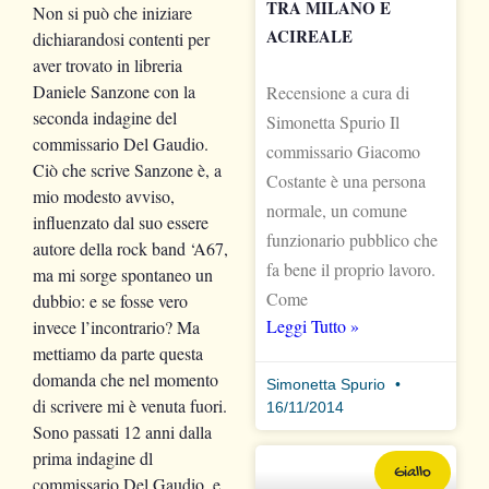
TRA MILANO E
Non si può che iniziare
ACIREALE
dichiarandosi contenti per
aver trovato in libreria
Daniele Sanzone con la
Recensione a cura di
seconda indagine del
Simonetta Spurio Il
commissario Del Gaudio.
commissario Giacomo
Ciò che scrive Sanzone è, a
Costante è una persona
mio modesto avviso,
normale, un comune
influenzato dal suo essere
funzionario pubblico che
autore della rock band ‘A67,
fa bene il proprio lavoro.
ma mi sorge spontaneo un
Come
dubbio: e se fosse vero
Leggi Tutto »
invece l’incontrario? Ma
mettiamo da parte questa
domanda che nel momento
Simonetta Spurio
di scrivere mi è venuta fuori.
16/11/2014
Sono passati 12 anni dalla
prima indagine dl
Giallo
commissario Del Gaudio, e