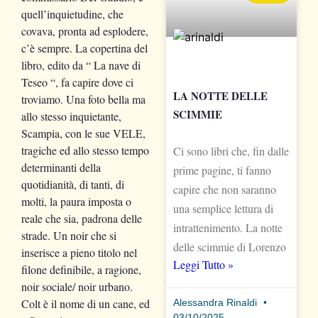
quell’inquietudine, che
covava, pronta ad esplodere,
c’è sempre. La copertina del
libro, edito da “ La nave di
Teseo “, fa capire dove ci
LA NOTTE DELLE
troviamo. Una foto bella ma
SCIMMIE
allo stesso inquietante,
Scampia, con le sue VELE,
tragiche ed allo stesso tempo
Ci sono libri che, fin dalle
determinanti della
prime pagine, ti fanno
quotidianità, di tanti, di
capire che non saranno
molti, la paura imposta o
una semplice lettura di
reale che sia, padrona delle
intrattenimento. La notte
strade. Un noir che si
delle scimmie di Lorenzo
inserisce a pieno titolo nel
Leggi Tutto »
filone definibile, a ragione,
noir sociale/ noir urbano.
Colt è il nome di un cane, ed
Alessandra Rinaldi
03/10/2025