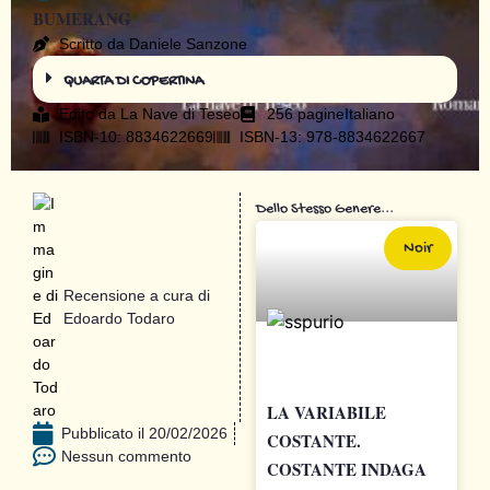
BUMERANG
Scritto da Daniele Sanzone
QUARTA DI COPERTINA
Edito da
La Nave di Teseo
256 pagine
Italiano
ISBN-10: 8834622669
ISBN-13: 978-8834622667
Dello Stesso Genere...
Noir
Recensione a cura di
Edoardo Todaro
LA VARIABILE
Pubblicato il
20/02/2026
COSTANTE.
Nessun commento
COSTANTE INDAGA