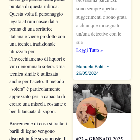
puntata di questa rubrica.
sono sempre aperta a
Questa volta il personaggio
suggerimenti e sono grata
legato al rum nasce dalla
a chiunque mi segnali
penna di una scrittrice
un/una detective con le
italiana e viene prodotto con
sue
una tecnica tradizionale
Leggi Tutto »
utilizzata per
l’invecchiamento di liquori e
vini denominata solera. Una
Manuela Baldi
tecnica simile è utilizzata
26/05/2024
anche per l’aceto. Il metodo
“solera” è particolarmente
apprezzato per la capacità di
creare una miscela costante e
ben bilanciata di sapori.
Brevemente di cosa si tratta: i
barili di legno vengono
disposti in file sovrapposte. Il
#22 – GENNAIO 2025