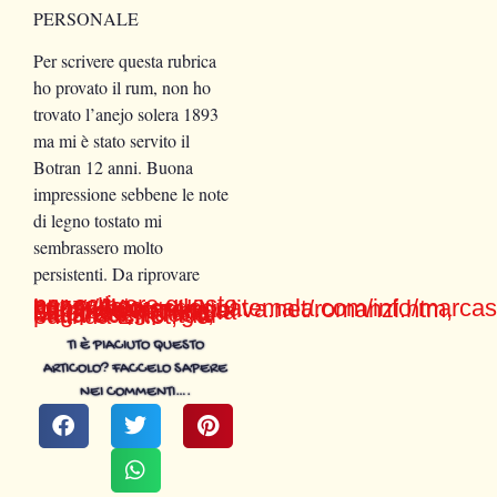
PERSONALE
Per scrivere questa rubrica
ho provato il rum, non ho
trovato l’anejo solera 1893
ma mi è stato servito il
Botran 12 anni. Buona
impressione sebbene le note
di legno tostato mi
sembrassero molto
persistenti. Da riprovare
per scrivere questo pezzo ho consultato: https://licoresdeguatemala.com/info/marcas/, http://www.mariluoliva.net/romanzi.htm, ho riletto la trilogia con protagonista la Gue
r
rera:
”
¡
Tu la pagaras!, Fuego, Mala Suerte”
tutti editi da Elliot,
TI È PIACIUTO QUESTO
ARTICOLO? FACCELO SAPERE
NEI COMMENTI….