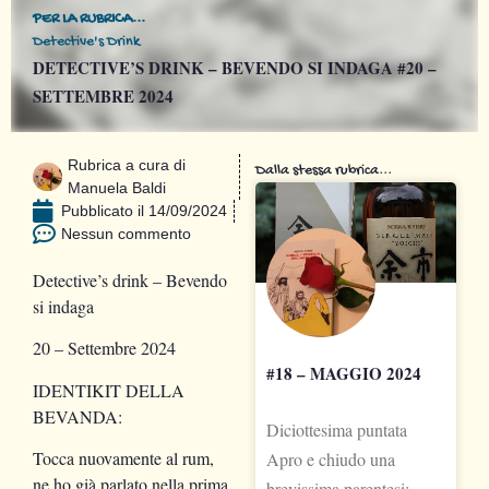
PER LA RUBRICA...
Detective's Drink
DETECTIVE’S DRINK – BEVENDO SI INDAGA #20 –
SETTEMBRE 2024
Rubrica a cura di
Dalla stessa rubrica...
Manuela Baldi
Pubblicato il
14/09/2024
Nessun commento
Detective’s drink –
Bevendo
si indaga
20 – Settembre 2024
#18 – MAGGIO 2024
IDENTIKIT DELLA
BEVANDA:
Diciottesima puntata
Tocca nuovamente al rum,
Apro e chiudo una
ne ho già parlato nella prima
brevissima parentesi: