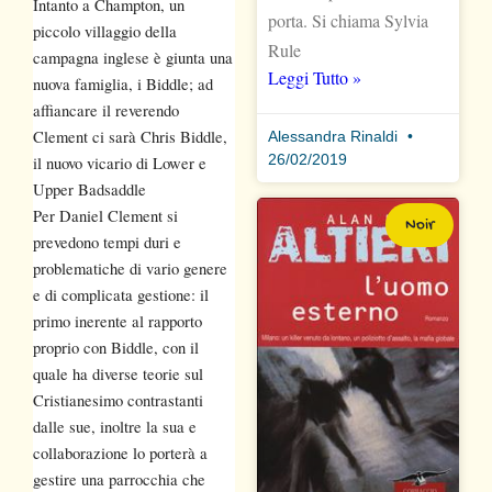
Intanto a Champton, un
porta. Si chiama Sylvia
piccolo villaggio della
Rule
campagna inglese è giunta una
Leggi Tutto »
nuova famiglia, i Biddle; ad
affiancare il reverendo
Clement ci sarà Chris Biddle,
Alessandra Rinaldi
26/02/2019
il nuovo vicario di Lower e
Upper Badsaddle
Per Daniel Clement si
Noir
prevedono tempi duri e
problematiche di vario genere
e di complicata gestione: il
primo inerente al rapporto
proprio con Biddle, con il
quale ha diverse teorie sul
Cristianesimo contrastanti
dalle sue, inoltre la sua e
collaborazione lo porterà a
gestire una parrocchia che