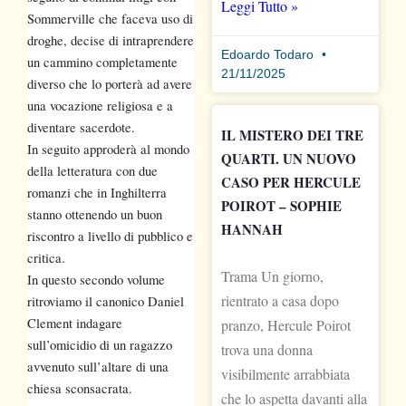
Leggi Tutto »
Sommerville che faceva uso di
droghe, decise di intraprendere
Edoardo Todaro
un cammino completamente
21/11/2025
diverso che lo porterà ad avere
una vocazione religiosa e a
diventare sacerdote.
IL MISTERO DEI TRE
In seguito approderà al mondo
QUARTI. UN NUOVO
della letteratura con due
CASO PER HERCULE
romanzi che in Inghilterra
POIROT – SOPHIE
stanno ottenendo un buon
HANNAH
riscontro a livello di pubblico e
critica.
Trama Un giorno,
In questo secondo volume
rientrato a casa dopo
ritroviamo il canonico Daniel
Clement indagare
pranzo, Hercule Poirot
sull’omicidio di un ragazzo
trova una donna
avvenuto sull’altare di una
visibilmente arrabbiata
chiesa sconsacrata.
che lo aspetta davanti alla