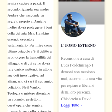
sembra cadere a pezzi. Il
secondo riguarda sua madre
Audrey che nasconde un
segreto proprio a Daniel e
inoltre dovrà proteggere i beni
della defunta Mrs. Hawkins
essendo esecutore
L’UOMO ESTERNO
testamentario. Per finire come
ultimo ostacolo c’è il delitto a
sconvolgere la tranquillità del
Recensione a cura di
villaggio e di cui se ne dovrà
Luca Poldelmengo I
fare carico mettendo in atto le
demoni non muoiono
sue doti investigative, ad
mai, occorre tutta una vita
affiancarlo ci sarà il suo amico
per espiare e liberarsi
poliziotto Neil Vanloo.
della loro presenza.
Teologia e mistero diventano
Chiedetelo a David
un connubio perfetto in
Leggi Tutto »
quest’opera che sembra
trovare la sua collocazione in