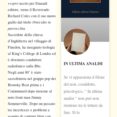
vespro
uscito per Einaudi
editore, torna il Reverendo
Richard Coles con il suo nuovo
Omicidio in
giallo dal titolo
parrocchia.
Sacerdote della chiesa
d’Inghilterra nel villaggio di
Finedon, ha insegnato teologia
al King’s College di Londra ed
è diventato conduttore
IN ULTIMA ANALISI
radiofonico sulla Bbc.
Negli anni 80’ è stato
Se vi appassiona il filone
sassofonista nel gruppo pop dei
del noir, cosiddetto,
Bronsky Beat prima e i
psicologico, “ In ultima
Communard dopo insieme al
noto front man Jimmy
analisi “ non può non
Sommerville. Dopo un passato
rientrare tra le letture da
tra incertezze e problemi a
fare. Sì lo
seguito di continui litigi con