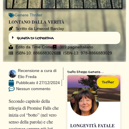
Genere
Thriller
LONTANO DALLA VERITÀ
Scritto da Linwood Barclay
QUARTA DI COPERTINA
Edito da
Time Crime
389 pagine
Italiano
ISBN-10: 8866883026
ISBN-13: 978-8866883029
Recensione a cura di
Dello Stesso Genere...
Elio Freda
Thriller
Pubblicato il
27/12/2024
Nessun commento
Secondo capitolo della
trilogia di Promise Falls che
inizia col “botto” (nel vero
senso della parola) e che
LONGEVITÀ FATALE
aggiunge sempre più lati