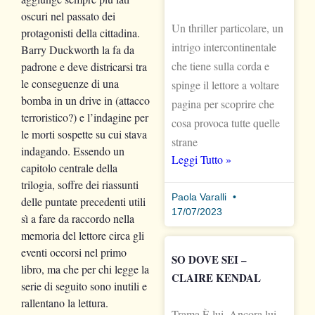
oscuri nel passato dei
Un thriller particolare, un
protagonisti della cittadina.
intrigo intercontinentale
Barry Duckworth la fa da
che tiene sulla corda e
padrone e deve districarsi tra
le conseguenze di una
spinge il lettore a voltare
bomba in un drive in (attacco
pagina per scoprire che
terroristico?) e l’indagine per
cosa provoca tutte quelle
le morti sospette su cui stava
strane
indagando. Essendo un
Leggi Tutto »
capitolo centrale della
trilogia, soffre dei riassunti
Paola Varalli
delle puntate precedenti utili
17/07/2023
sì a fare da raccordo nella
memoria del lettore circa gli
eventi occorsi nel primo
SO DOVE SEI –
libro, ma che per chi legge la
CLAIRE KENDAL
serie di seguito sono inutili e
rallentano la lettura.
Trama È lui. Ancora lui.