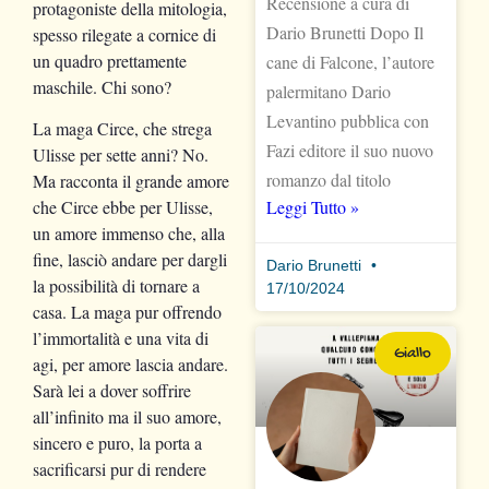
Recensione a cura di
protagoniste della mitologia,
Dario Brunetti Dopo Il
spesso rilegate a cornice di
un quadro prettamente
cane di Falcone, l’autore
maschile. Chi sono?
palermitano Dario
Levantino pubblica con
La maga Circe, che strega
Fazi editore il suo nuovo
Ulisse per sette anni? No.
romanzo dal titolo
Ma racconta il grande amore
Leggi Tutto »
che Circe ebbe per Ulisse,
un amore immenso che, alla
fine, lasciò andare per dargli
Dario Brunetti
la possibilità di tornare a
17/10/2024
casa. La maga pur offrendo
l’immortalità e una vita di
Giallo
agi, per amore lascia andare.
Sarà lei a dover soffrire
all’infinito ma il suo amore,
sincero e puro, la porta a
sacrificarsi pur di rendere