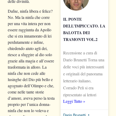
delle divinità.
Dafne, ninfa libera e felice?
No. Ma la ninfa che corre
IL PONTE
per una vita intera per non
DELL’IMPICCATO. LA
essere raggiunta da Apollo
BALOTTA DEI
che si era innamorato di lei
TRAMONTI VOL.2
perdutamente e infine,
chiedendo aiuto agli dei,
Recensione a cura di
riesce a sfuggire al dio solo
Dario Brunetti Torna una
grazie alla magia e all’essere
delle voci più interessanti
trasformata in alloro. La
ninfa che non cede alle
e originali del panorama
lusinghe del Dio più bello e
letterario italiano,
agognato dell’Olimpo e che,
Corrado Peli si era
come nelle tante storie
ripresentato ai lettori
d’amore, aveva perso la testa
Leggi Tutto »
proprio per l’unica donna-
ninfa che non lo voleva e
Dario Brunetti