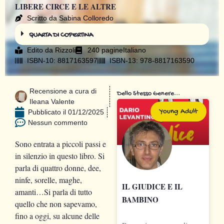
LIBERE CIRCE E LE ALTRE
Scritto da Sabina Colloredo
QUARTA DI COPERTINA
Edito da
Rizzoli
240 pagine
Italiano
ISBN-10: 8817163597
ISBN-13: 978-8817163590
Recensione a cura di
Dello Stesso Genere...
Ileana Valente
Young Adult
Pubblicato il
01/12/2025
Nessun commento
Sono entrata a piccoli passi e
in silenzio in questo libro. Si
parla di quattro donne, dee,
ninfe, sorelle, maghe,
IL GIUDICE E IL
amanti…Si parla di tutto
BAMBINO
quello che non sapevamo,
fino a oggi, su alcune delle