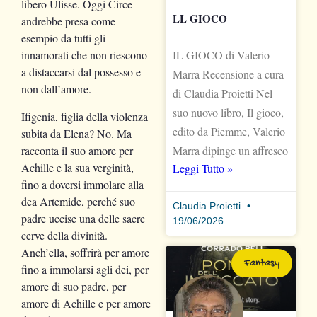
libero Ulisse. Oggi Circe
LL GIOCO
andrebbe presa come
esempio da tutti gli
IL GIOCO di Valerio
innamorati che non riescono
a distaccarsi dal possesso e
Marra Recensione a cura
non dall’amore.
di Claudia Proietti Nel
suo nuovo libro, Il gioco,
Ifigenia, figlia della violenza
edito da Piemme, Valerio
subita da Elena? No. Ma
racconta il suo amore per
Marra dipinge un affresco
Achille e la sua verginità,
Leggi Tutto »
fino a doversi immolare alla
dea Artemide, perché suo
Claudia Proietti
padre uccise una delle sacre
19/06/2026
cerve della divinità.
Anch’ella, soffrirà per amore
Fantasy
fino a immolarsi agli dei, per
amore di suo padre, per
amore di Achille e per amore