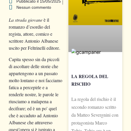
Pubblicato il
15/05/2025
Nessun commento
La strada giovane
è il
romanzo d’esordio del
regista, attore, comico e
scrittore Antonio Albanese
uscito per Feltrinelli editore.
Capita spesso sin da piccoli
di ascoltare delle storie che
appartengono a un passato
LA REGOLA DEL
molto lontano e noi facciamo
RISCHIO
fatica a percepirle e a
renderle nostre, le parole le
La regola del rischio è il
riusciamo a malapena a
secondo romanzo scritto
decifrare; ed è un po’ quel
da Matteo Severgnini con
che è accaduto ad Antonio
Albanese che attraverso
protagonista Marco
quest’opera si è ispirato a
Tobia. Tobia ora è un