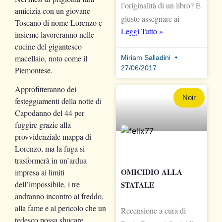
l’originalità di un libro? È
amicizia con un giovane
giusto assegnare ai
Toscano di nome Lorenzo e
Leggi Tutto »
insieme lavoreranno nelle
cucine del gigantesco
macellaio, noto come il
Miriam Salladini
27/06/2017
Piemontese.
Approfitteranno dei
Noir
festeggiamenti della notte di
Capodanno del 44 per
fuggire grazie alla
provvidenziale mappa di
Lorenzo, ma la fuga si
trasformerà in un’ardua
OMICIDIO ALLA
impresa ai limiti
dell’impossibile, i tre
STATALE
andranno incontro al freddo,
alla fame e al pericolo che un
Recensione a cura di
tedesco possa sbucare