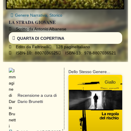
Genere
Narrativa
,
Storico
LA STRADA GIOVANE
Scritto da Antonio Albanese
QUARTA DI COPERTINA
Edito da
Feltrinelli
128 pagine
Italiano
ISBN-10: ‎ 8807036525
ISBN-13: ‎ 978-8807036521
Dello Stesso Genere...
Giallo
Recensione a cura di
Dario Brunetti