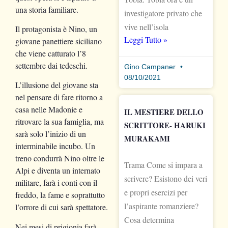
una storia familiare.
investigatore privato che
vive nell’isola
Il protagonista è Nino, un
Leggi Tutto »
giovane panettiere siciliano
che viene catturato l’8
settembre dai tedeschi.
Gino Campaner
08/10/2021
L’illusione del giovane sta
nel pensare di fare ritorno a
casa nelle Madonie e
IL MESTIERE DELLO
ritrovare la sua famiglia, ma
SCRITTORE- HARUKI
sarà solo l’inizio di un
MURAKAMI
interminabile incubo. Un
treno condurrà Nino oltre le
Trama Come si impara a
Alpi e diventa un internato
scrivere? Esistono dei veri
militare, farà i conti con il
e propri esercizi per
freddo, la fame e soprattutto
l’aspirante romanziere?
l’orrore di cui sarà spettatore.
Cosa determina
Nei mesi di prigionia farà