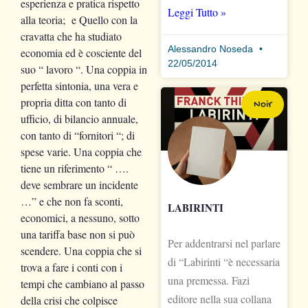
esperienza e pratica rispetto
Leggi Tutto »
alla teoria; e Quello con la
cravatta che ha studiato
Alessandro Noseda
economia ed è cosciente del
22/05/2014
suo “ lavoro “. Una coppia in
perfetta sintonia, una vera e
propria ditta con tanto di
Noir
ufficio, di bilancio annuale,
con tanto di “fornitori “; di
spese varie. Una coppia che
tiene un riferimento “ ….
deve sembrare un incidente
…” e che non fa sconti,
LABIRINTI
economici, a nessuno, sotto
una tariffa base non si può
Per addentrarsi nel parlare
scendere. Una coppia che si
di “Labirinti “è necessaria
trova a fare i conti con i
una premessa. Fazi
tempi che cambiano al passo
editore nella sua collana
della crisi che colpisce