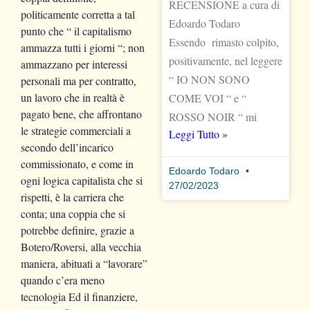
RECENSIONE a cura di
politicamente corretta a tal
Edoardo Todaro
punto che “ il capitalismo
Essendo rimasto colpito,
ammazza tutti i giorni “; non
positivamente, nel leggere
ammazzano per interessi
“ IO NON SONO
personali ma per contratto,
un lavoro che in realtà è
COME VOI “ e “
pagato bene, che affrontano
ROSSO NOIR “ mi
le strategie commerciali a
Leggi Tutto »
secondo dell’incarico
commissionato, e come in
Edoardo Todaro
ogni logica capitalista che si
27/02/2023
rispetti, è la carriera che
conta; una coppia che si
potrebbe definire, grazie a
Botero/Roversi, alla vecchia
maniera, abituati a “lavorare”
quando c’era meno
tecnologia Ed il finanziere,