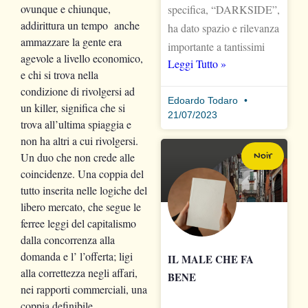
ovunque e chiunque,
specifica, “DARKSIDE”,
addirittura un tempo anche
ha dato spazio e rilevanza
ammazzare la gente era
importante a tantissimi
agevole a livello economico,
Leggi Tutto »
e chi si trova nella
condizione di rivolgersi ad
Edoardo Todaro
un killer, significa che si
21/07/2023
trova all’ultima spiaggia e
non ha altri a cui rivolgersi.
Un duo che non crede alle
Noir
coincidenze. Una coppia del
tutto inserita nelle logiche del
libero mercato, che segue le
ferree leggi del capitalismo
dalla concorrenza alla
domanda e l’ l’offerta; ligi
IL MALE CHE FA
alla correttezza negli affari,
BENE
nei rapporti commerciali, una
coppia definibile,