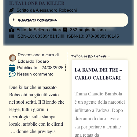
IL TALLONE DA KILLER
Scritto da Alessandro Robecchi
QUARTA DI COPERTINA
Edito da
Sellerio editore
352 pagine
Italiano
ISBN-10: 8838948143
ISBN-13: 978-8838948145
Recensione a cura di
Dello Stesso Genere...
Edoardo Todaro
Pubblicato il
24/08/2025
LA BANDA DEI TRE –
Nessun commento
CARLO CALLEGARI
Due killer che in passato
Trama Claudio Bambola
Robecchi ha già utilizzato
nei suoi scritti. Il Biondo che
è un agente della narcotici
legge, tutti i giorni, i
infiltrato a Padova. Dopo
necrologici sulla stampa
due anni di duro lavoro
locale, affabile con le clienti
sta per portare a termine
…. donne,che privilegia
una retata da