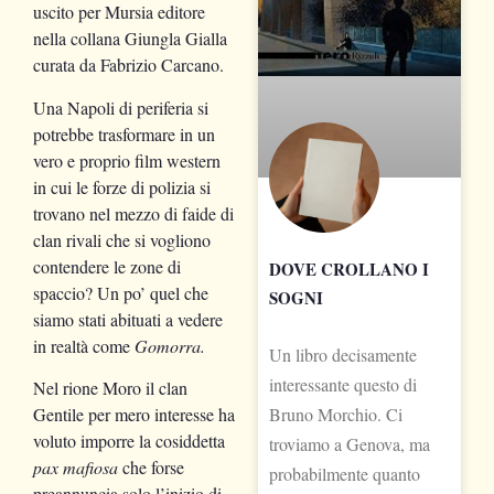
uscito per Mursia editore
nella collana Giungla Gialla
curata da Fabrizio Carcano.
Una Napoli di periferia si
potrebbe trasformare in un
vero e proprio film western
in cui le forze di polizia si
trovano nel mezzo di faide di
clan rivali che si vogliono
contendere le zone di
DOVE CROLLANO I
spaccio? Un po’ quel che
SOGNI
siamo stati abituati a vedere
in realtà come
Gomorra.
Un libro decisamente
interessante questo di
Nel rione Moro il clan
Bruno Morchio. Ci
Gentile per mero interesse ha
voluto imporre la cosiddetta
troviamo a Genova, ma
pax mafiosa
che forse
probabilmente quanto
preannuncia solo l’inizio di