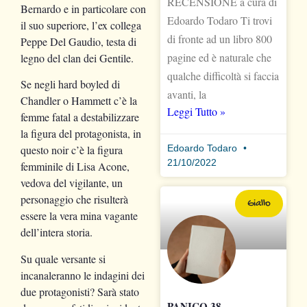
RECENSIONE a cura di
Bernardo e in particolare con
Edoardo Todaro Ti trovi
il suo superiore, l’ex collega
di fronte ad un libro 800
Peppe Del Gaudio, testa di
pagine ed è naturale che
legno del clan dei Gentile.
qualche difficoltà si faccia
Se negli hard boyled di
avanti, la
Chandler o Hammett c’è la
Leggi Tutto »
femme fatal a destabilizzare
la figura del protagonista, in
Edoardo Todaro
questo noir c’è la figura
21/10/2022
femminile di Lisa Acone,
vedova del vigilante, un
personaggio che risulterà
Giallo
essere la vera mina vagante
dell’intera storia.
Su quale versante si
incanaleranno le indagini dei
due protagonisti? Sarà stato
PANICO 38