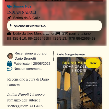
Genere
Noir
INDIAN NAPOLI
Scritto da Al Gallo
QUARTA DI COPERTINA
Edito da
Ugo Mursia Editore
230 pagine
Italiano
ISBN-10: 8842568465
ISBN-13: ‎ 978-8842568469
Recensione a cura di
Dello Stesso Genere...
Dario Brunetti
Noir
Pubblicato il
28/08/2025
Nessun commento
Recensione a cura di Dario
Brunetti
Indian Napoli
è il nuovo
romanzo dell’autore e
sceneggiatore Al Gallo