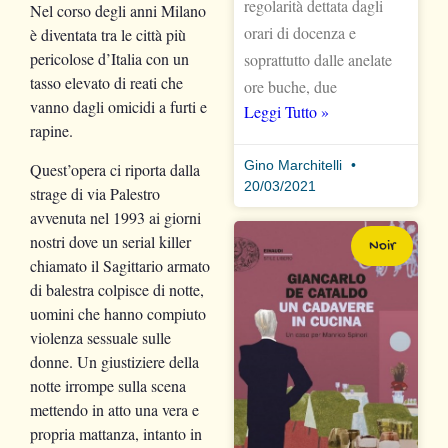
regolarità dettata dagli
Nel corso degli anni Milano
orari di docenza e
è diventata tra le città più
pericolose d’Italia con un
soprattutto dalle anelate
tasso elevato di reati che
ore buche, due
vanno dagli omicidi a furti e
Leggi Tutto »
rapine.
Gino Marchitelli
Quest’opera ci riporta dalla
20/03/2021
strage di via Palestro
avvenuta nel 1993 ai giorni
nostri dove un serial killer
Noir
chiamato il Sagittario armato
di balestra colpisce di notte,
uomini che hanno compiuto
violenza sessuale sulle
donne. Un giustiziere della
notte irrompe sulla scena
mettendo in atto una vera e
propria mattanza, intanto in