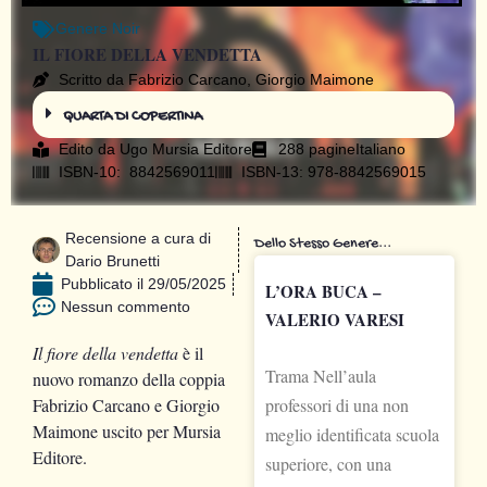
Genere
Noir
IL FIORE DELLA VENDETTA
Scritto da Fabrizio Carcano, Giorgio Maimone
QUARTA DI COPERTINA
Edito da
Ugo Mursia Editore
288 pagine
Italiano
ISBN-10: ‎ 8842569011
ISBN-13: 978-8842569015
Recensione a cura di
Dello Stesso Genere...
Dario Brunetti
Pubblicato il
29/05/2025
L’ORA BUCA –
Nessun commento
VALERIO VARESI
Il fiore della vendetta
è il
Trama Nell’aula
nuovo romanzo della coppia
Fabrizio Carcano e Giorgio
professori di una non
Maimone uscito per Mursia
meglio identificata scuola
Editore.
superiore, con una