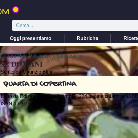
Oggi presentiamo
Rubriche
Ricett
Genere
Noir
,
Poliziesco e Giudiziario
 SE DOMANI
Scritto da Maurizio Blini
QUARTA DI COPERTINA
Edito da
Edizioni del Capricorno
224 pagine
Italiano
ISBN
ISBN-13: 978-8877078230