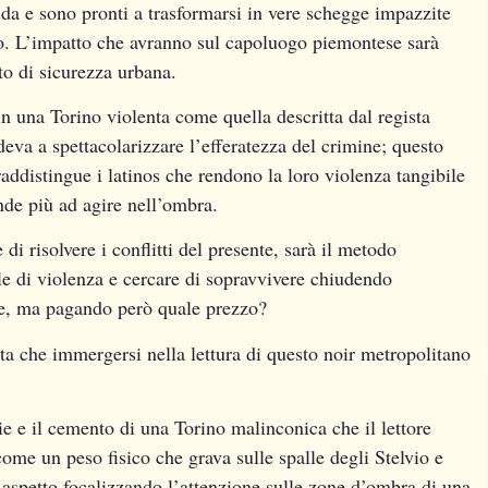
ida e sono pronti a trasformarsi in vere schegge impazzite
ino. L’impatto che avranno sul capoluogo piemontese sarà
to di sicurezza urbana.
 in una Torino violenta come quella descritta dal regista
eva a spettacolarizzare l’efferatezza del crimine; questo
addistingue i latinos che rendono la loro violenza tangibile
nde più ad agire nell’ombra.
di risolvere i conflitti del presente, sarà il metodo
rale di violenza e cercare di sopravvivere chiudendo
tte, ma pagando però quale prezzo?
a che immergersi nella lettura di questo noir metropolitano
e e il cemento di una Torino malinconica che il lettore
come un peso fisico che grava sulle spalle degli Stelvio e
o aspetto focalizzando l’attenzione sulle zone d’ombra di una