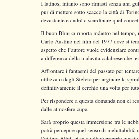
I latinos, intanto sono rimasti senza una gu
pur di mettere sotto scacco la città di Tor
devastante e andrà a scardinare quel concet
Il buon Blini ci riporta indietro nel tempo,
Carlo Austino nel film del 1977 dove si tend
aspetto che l’autore vuole evidenziare contr
a differenza della malavita calabrese che te
Affrontare i fantasmi del passato per tentare 
utilizzato dagli Stelvio per arginare la spi
definitivamente il cerchio una volta per tu
Per rispondere a questa domanda non ci rest
dalle atmosfere cupe.
Sarà proprio questa immersione tra le nebbi
potrà percepire quel senso di ineluttabilità 
l’ottimo Blini, ci fa cogliere proprio quest