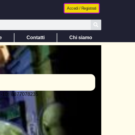
Accedi / Registrati
e
Contatti
Chi siamo
-10: ‎ 8877078235