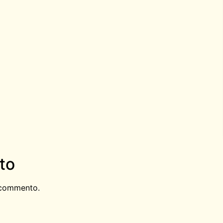
to
 commento.
LL’INTESTAZIONE