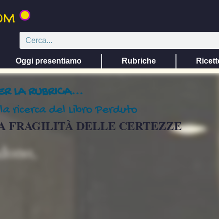
Oggi presentiamo
Rubriche
Ricett
ER LA RUBRICA...
la ricerca del Libro Perduto
A FRAGILITÀ DELLE CERTEZZE