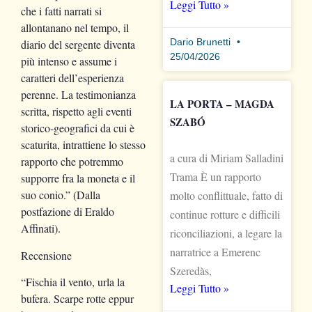
Leggi Tutto »
che i fatti narrati si
allontanano nel tempo, il
Dario Brunetti
diario del sergente diventa
25/04/2026
più intenso e assume i
caratteri dell’esperienza
perenne. La testimonianza
LA PORTA – MAGDA
scritta, rispetto agli eventi
SZABÓ
storico-geografici da cui è
scaturita, intrattiene lo stesso
a cura di Miriam Salladini
rapporto che potremmo
Trama È un rapporto
supporre fra la moneta e il
suo conio.” (Dalla
molto conflittuale, fatto di
postfazione di Eraldo
continue rotture e difficili
Affinati).
riconciliazioni, a legare la
narratrice a Emerenc
Recensione
Szeredàs,
“Fischia il vento, urla la
Leggi Tutto »
bufera. Scarpe rotte eppur