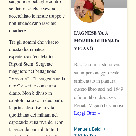
sanguinose battaglie contro i
soldati russi che avevano
accerchiato le nostre truppe e
non intendevano lasciare
quartiere.
L’AGNESE VA A
MORIRE DI RENATA
Tra gli uomini che vissero
VIGANÒ
questa drammatica
esperienza c’era Mario
Rigoni Stern. Sergente
Basato su una storia vera,
maggiore nel battaglione
su un personaggio reale,
“Vestone”. “Il sergente nella
ambientato in pianura,
neve” è scritto come una
questo libro uscì nel 1949
diario. Non è diviso in
e fu un libro discusso:
capitoli ma solo in due parti:
Renata Viganò basandosi
la prima descrive la vita
Leggi Tutto »
quotidiana dei militari nel
caposaldo sulla riva del Don,
la seconda parla di tutto il
Manuela Baldi
18/10/2025