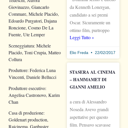
Tedeschi, Aurora
da Kenneth Lonergan,
Giovinazzo, Giancarlo
Commare, Michele Placido,
candidato a sei premi
Edoardo Purgatori, Dajana
Oscar. Sicuramente un
Roncione, Cosmo De La
ottimo film, purtroppo
Fuente, Ute Lemper
Leggi Tutto »
Sceneggiatura: Michele
Placido, Toni Crupia, Matteo
Elio Freda
22/02/2017
Collura
Produttore: Federica Luna
STASERA AL CINEMA
Vincenti, Daniele Bellucci
– HAMMAMET DI
GIANNI AMELIO
Produttore esecutivo:
Angelisa Castronovo, Karim
a cura di Alessandro
Chan
Noseda Avevo grandi
Casa di produzione:
aspettative per questo
Goldenart production,
film. Pensavo scavasse
Raicinema, Gapbuster