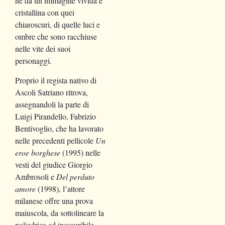
ne dà un’immagine vivida e
cristallina con quei
chiaroscuri, di quelle luci e
ombre che sono racchiuse
nelle vite dei suoi
personaggi.
Proprio il regista nativo di
Ascoli Satriano ritrova,
assegnandoli la parte di
Luigi Pirandello, Fabrizio
Bentivoglio, che ha lavorato
nelle precedenti pellicole
Un
eroe borghese
(1995) nelle
vesti del giudice Giorgio
Ambrosoli e
Del perduto
amore
(1998), l’attore
milanese offre una prova
maiuscola, da sottolineare la
poliedrica ed inesauribile