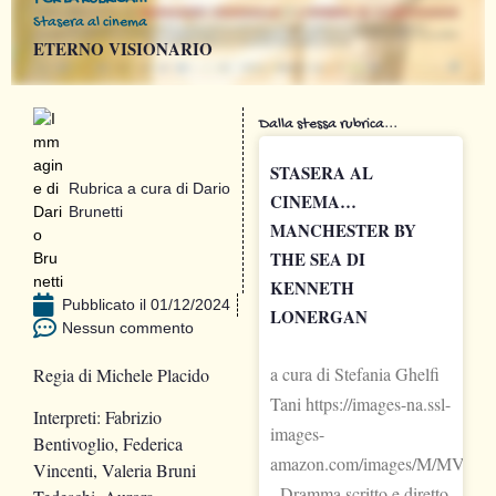
Stasera al cinema
ETERNO VISIONARIO
Dalla stessa rubrica...
STASERA AL
Rubrica a cura di
Dario
CINEMA…
Brunetti
MANCHESTER BY
THE SEA DI
KENNETH
Pubblicato il
01/12/2024
LONERGAN
Nessun commento
a cura di Stefania Ghelfi
Regia di Michele Placido
Tani https://images-na.ssl-
Interpreti: Fabrizio
images-
Bentivoglio, Federica
amazon.com/images/M/MV5
Vincenti, Valeria Bruni
Dramma scritto e diretto