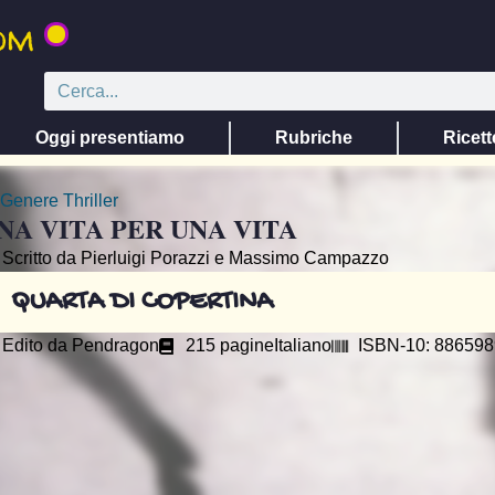
Oggi presentiamo
Rubriche
Ricett
Genere
Thriller
NA VITA PER UNA VITA
Scritto da Pierluigi Porazzi e Massimo Campazzo
QUARTA DI COPERTINA
Edito da
Pendragon
215 pagine
Italiano
ISBN-10: 88659