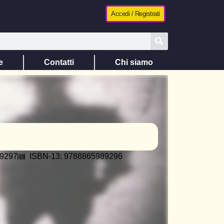
Accedi / Registrati
e
Contatti
Chi siamo
89297
ISBN-13: 9788865989296