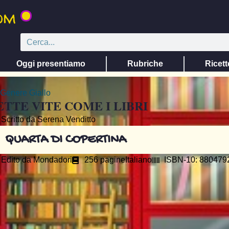
Oggi presentiamo
Rubriche
Ricett
Genere
Giallo
ETTE VITE COME I LIBRI
Scritto da Serena Venditto
QUARTA DI COPERTINA
Edito da
Mondadori
256 pagine
Italiano
ISBN-10: 880479