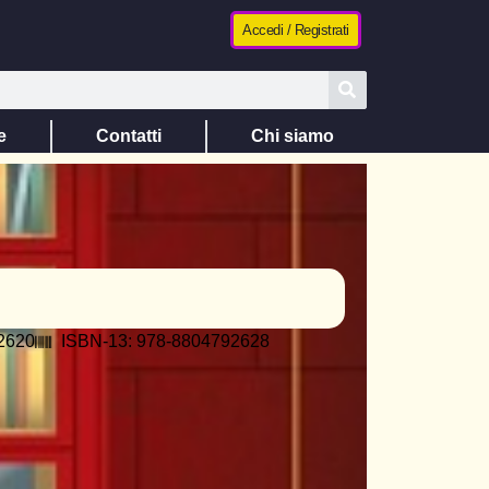
Accedi / Registrati
e
Contatti
Chi siamo
2620
ISBN-13: 978-8804792628