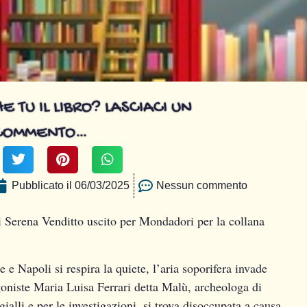
E TU IL LIBRO? LASCIACI UN
COMMENTO…
Pubblicato il
06/03/2025
Nessun commento
 Serena Venditto uscito per Mondadori per la collana
e e Napoli si respira la quiete, l’aria soporifera invade
goniste Maria Luisa Ferrari detta Malù, archeologa di
ialli e per le investigazioni, si trova disoccupata a causa