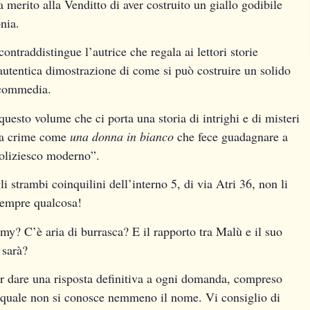
a merito alla Venditto di aver costruito un giallo godibile
nia.
ontraddistingue l’autrice che regala ai lettori storie
’autentica dimostrazione di come si può costruire un solido
a commedia.
uesto volume che ci porta una storia di intrighi e di misteri
ura crime come
una donna in bianco
che fece guadagnare a
poliziesco moderno”.
strambi coinquilini dell’interno 5, di via Atri 36, non li
 sempre qualcosa!
y? C’è aria di burrasca? E il rapporto tra Malù e il suo
 sarà?
r dare una risposta definitiva a ogni domanda, compreso
a quale non si conosce nemmeno il nome. Vi consiglio di