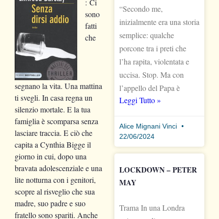
: Ci
“Secondo me,
sono
inizialmente era una storia
fatti
semplice: qualche
che
porcone tra i preti che
l’ha rapita, violentata e
uccisa. Stop. Ma con
segnano la vita. Una mattina
l’appello del Papa è
ti svegli. In casa regna un
Leggi Tutto »
silenzio mortale. E la tua
famiglia è scomparsa senza
Alice Mignani Vinci
lasciare traccia. E ciò che
22/06/2024
capita a Cynthia Bigge il
giorno in cui, dopo una
bravata adolescenziale e una
LOCKDOWN – PETER
lite notturna con i genitori,
MAY
scopre al risveglio che sua
madre, suo padre e suo
Trama In una Londra
fratello sono spariti. Anche