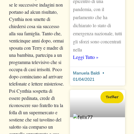
epicentro di una
se le successive indagini non
pandemia, con il
portano ad alcun risultato,
parlamento che ha
Cynthia non smette di
dichiarato lo stato di
chiedersi cosa sia successo
alla sua famiglia. Tanto che,
emergenza nazionale, tutti
venticinque anni dopo, ormai
gli sforzi sono concentrati
sposata con Terry e madre di
nella
una bambina, partecipa a un
Leggi Tutto »
programma televisivo che si
occupa di casi irrisolti. Poco
Manuela Baldi
dopo cominciano ad arrivare
01/04/2021
telefonate e lettere misteriose.
Poi Cynthia sospetta di
Thriller
essere pedinata, crede dì
riconoscere suo fratello tra la
folla dì un supermercato e
sostiene che sul tavolino del
salotto sia comparso un
cappello appartenuto a suo