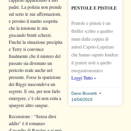
padre. La polizia non prende
PENTOLE E PISTOLE
sul serio le sue affermazioni,
e persino il marito sospetta
Pentole e pistole è un
che la tensione le stia
thriller scritto a quattro
giocando brutti scherzi.
mani dalla coppia di
Finché
la situazione precipita
autori Caprio-Loprieno
e Terry si convince
che hanno saputo fondere
finalmente che il mistero del
il genere noir a quello
passato sia diventato un
pericolo reale anche nel
enogastronomico
presente. Forse la sparizione
Leggi Tutto »
dei Bigge nascondeva un
segreto. E ora, per non farlo
Dario Brunetti
emergere, c’è chi non esita a
14/04/2019
spargere altro sangue.
Recensione
: “Senza dirsi
addio” è il romanzo
d’esordio di Barclay e si può