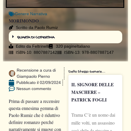
Genere
Narrativa
MORIMONDO
Scritto da Paolo Rumiz
QUARTA DI COPERTINA
Edito da
Feltrinelli
320 pagine
Italiano
ISBN-10: 8807887142
ISBN-13: 978-8807887147
Recensione a cura di
Dello Stesso Genere...
Giampaolo Pierno
Pubblicato il
02/09/2024
IL SIGNORE DELLE
Nessun commento
MASCHERE –
PATRICK FOGLI
Prima di passare a recensire
questa ennesima gemma di
Trama C’è un uomo dai
Paolo Rumiz che è riduttivo
definire romanzo perché
mille volti, un assassino
narrativamente si muove con
così abile da riuscire a