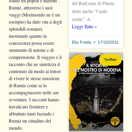
solido tra popoli e nazioni”.
del BarLume di Pineta,
Rumiz, attraverso i suoi
detto anche “l’asilo
viaggi (Morimondo ne è un
senile”. A
esempio) ha dato vita a degli
Leggi Tutto »
splendidi romanzi,
mostrando quanto la
conoscenza possa essere
Elio Freda
17/10/2011
strumento di unione e di
comprensione. Il viaggio e il
Thriller
racconto che ne sintetizza il
contenuto dà modo ai lettori
di vivere le stesse emozioni
di Rumiz come se lo
accompagnassero nelle sue
avventure. I racconti hanno
travalicato frontiere e
abbattuto muri facendo i
Rumiz un cittadino del
mondo.