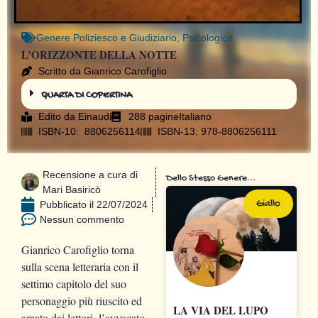
Genere
Poliziesco e Giudiziario
,
Psicologico
L’ORIZZONTE DELLA NOTTE
Scritto da Gianrico Carofiglio
QUARTA DI COPERTINA
Edito da
Einaudi
288 pagine
Italiano
ISBN-10: ‎ 8806256114
ISBN-13: 978-8806256111
Recensione a cura di
Dello Stesso Genere...
Mari Basiricò
Giallo
Pubblicato il
22/07/2024
Nessun commento
Gianrico Carofiglio torna
sulla scena letteraria con il
settimo capitolo del suo
personaggio più riuscito ed
LA VIA DEL LUPO
amato dai lettori, l’avvocato