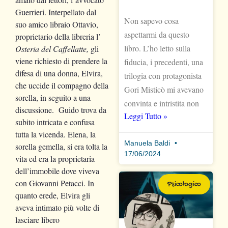
Guerrieri. Interpellato dal
Non sapevo cosa
suo amico libraio Ottavio,
aspettarmi da questo
proprietario della libreria l’
libro. L’ho letto sulla
Osteria del Caffellatte,
gli
viene richiesto di prendere la
fiducia, i precedenti, una
difesa di una donna, Elvira,
trilogia con protagonista
che uccide il compagno della
Gori Misticò mi avevano
sorella, in seguito a una
convinta e intristita non
discussione. Guido trova da
Leggi Tutto »
subito intricata e confusa
tutta la vicenda. Elena, la
Manuela Baldi
sorella gemella, si era tolta la
17/06/2024
vita ed era la proprietaria
dell’immobile dove viveva
con Giovanni Petacci. In
Psicologico
quanto erede, Elvira gli
aveva intimato più volte di
lasciare libero