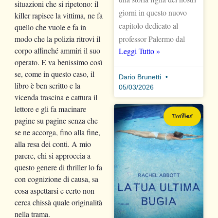
situazioni che si ripetono: il
giorni in questo nuovo
killer rapisce la vittima, ne fa
capitolo dedicato al
quello che vuole e fa in
modo che la polizia ritrovi il
professor Palermo dal
corpo affinché ammiri il suo
Leggi Tutto »
operato. E va benissimo così
se, come in questo caso, il
Dario Brunetti
libro è ben scritto e la
05/03/2026
vicenda trascina e cattura il
lettore e gli fa macinare
Thriller
pagine su pagine senza che
se ne accorga, fino alla fine,
alla resa dei conti. A mio
parere, chi si approccia a
questo genere di thriller lo fa
con cognizione di causa, sa
cosa aspettarsi e certo non
cerca chissà quale originalità
nella trama.