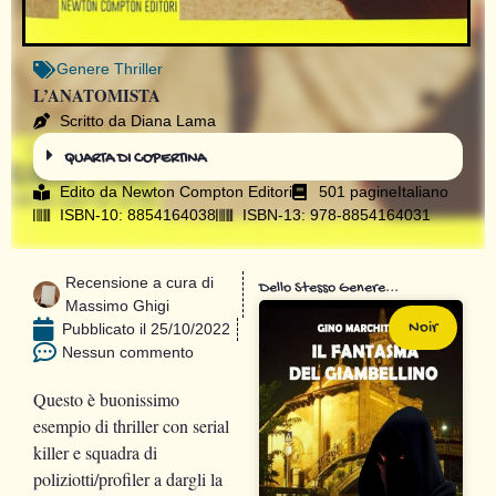
Genere
Thriller
L’ANATOMISTA
Scritto da Diana Lama
QUARTA DI COPERTINA
Edito da
Newton Compton Editori
501 pagine
Italiano
ISBN-10: 8854164038
ISBN-13: 978-8854164031
Recensione a cura di
Dello Stesso Genere...
Massimo Ghigi
Noir
Pubblicato il
25/10/2022
Nessun commento
Questo è buonissimo
esempio di thriller con serial
killer e squadra di
poliziotti/profiler a dargli la