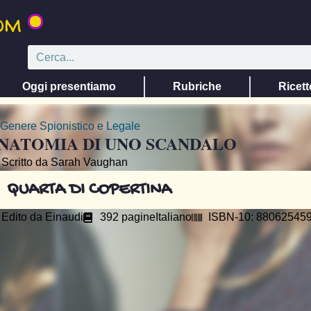
Oggi presentiamo
Rubriche
Ricett
Genere
Spionistico e Legale
NATOMIA DI UNO SCANDALO
Scritto da Sarah Vaughan
QUARTA DI COPERTINA
Edito da
Einaudi
392 pagine
Italiano
ISBN-10: 88062545