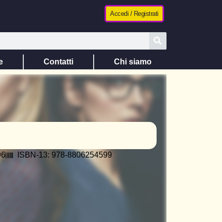
Accedi / Registrati
e
Contatti
Chi siamo
96
ISBN-13: 978-8806254599