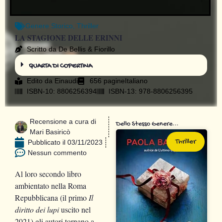
Genere
Storico
,
Thriller
LA STAGIONE DELLE ERINNI
Scritto da De Bellis & Fiorillo
QUARTA DI COPERTINA
Edito da
Einaudi
656 pagine
Italiano
ISBN-10: 8806256394
ISBN-13: 978-8806256395
Recensione a cura di
Dello Stesso Genere...
Mari Basiricò
Thriller
Pubblicato il
03/11/2023
Nessun commento
Al loro secondo libro
ambientato nella Roma
Repubblicana (il primo
Il
diritto dei lupi
uscito nel
2021) gli autori tornano a