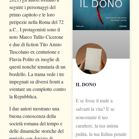
seguire i personaggi del
primo capitolo e le loro
peripezie nella Roma del 72
a.C.. I protagonisti sono il
noto Marco Tullio Cicerone
e due di fiction Tito Annio
Tuscolano ex centurione e
Flavia Polito ex moglie di
questi nonché tenutaria di un
bordello. La trama vede i tre
impegnati su diversi fronti a
IL DONO
sventare un complotto contro
la Repubblica.
E se fosse il male a
I due autori mostrano una
salvarti la vita? E se
buona conoscenza della
nonostante il tuo
società romana del tempo e
carattere, la tua anima
delle dinamiche storiche del
pulita, la tua fedina penale
periodo con dovizia di