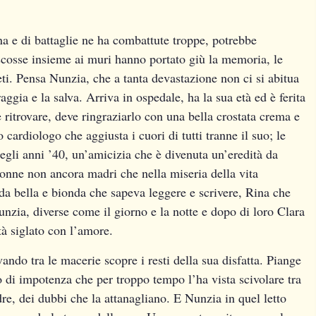
na e di battaglie ne ha combattute troppe, potrebbe
le scosse insieme ai muri hanno portato giù la memoria, le
eti. Pensa Nunzia, che a tanta devastazione non ci si abitua
ggia e la salva. Arriva in ospedale, ha la sua età ed è ferita
 ritrovare, deve ringraziarlo con una bella crostata crema e
cardiologo che aggiusta i cuori di tutti tranne il suo; le
negli anni ’40, un’amicizia che è divenuta un’eredità da
 donne non ancora madri che nella miseria della vita
da bella e bionda che sapeva leggere e scrivere, Rina che
nzia, diverse come il giorno e la notte e dopo di loro Clara
tà siglato con l’amore.
ndo tra le macerie scopre i resti della sua disfatta. Piange
so di impotenza che per troppo tempo l’ha vista scivolare tra
e, dei dubbi che la attanagliano. E Nunzia in quel letto