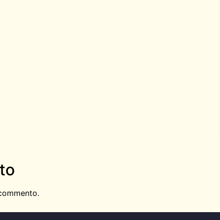
to
 commento.