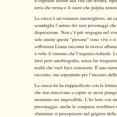
d’ospedale assiste alla vita che trionfa, rip
terra che trema e il cuore che palpita nonos
La cuoca
è un romanzo meraviglioso, un cap
scandaglia l’animo dei suoi personaggi che 
disperazione. Non c’è più vergogna nel viver
solo amore queste “persone” sono vive e si 
sofferenza Luana racconta la ricerca affanna
a volte il cinismo che l’urgenza richiede. 
farsi però autobiografia, senza far trasparir
realtà che vuol farci conoscere. È una narra
racconto, ma soprattutto per l’incastro dell
La cuoca
mi ha riappacificato con la lettura
che non riuscivano a capire se stessi piang
momento era impossibile. L’ho letto con un
personaggio: anche le comparse avrebbero u
sfumature si percepissero nel grigiore della