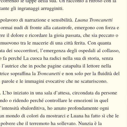
ercorrendo le tappe della sua. Un racconto a ritroso con la
tante gli ingranaggi arrugginiti.
olavoro di narrazione e sensibilità.
Luana Troncanetti
ormai nudi di fronte alla catastrofe, emergono con forza e
e il dolore e ricordare la gioia passata, che sia peccato o
muovono tra le macerie di una città ferita. Con quanta
ta dei soccorritori, l’emergenza degli ospedali al collasso,
Lo fa perché
La cuoca
ha radici nella sua di storia, senza
e l’autrice che in poche pagine catapulta il lettore nella
trice sopraffina la
Troncanetti
e non solo per la fluidità del
e parole e le immagini evocative che ne scaturiscono.
. L’ho iniziato in una sala d’attesa, circondata da persone
endo o ridendo perché controllare le emozioni in quel
’intensità sbalorditiva, ho amato profondamente ogni
n mondo di colori da mostrarci e Luana ha fatto sì che le
 polvere che il terremoto ha sollevato. Nunzia è la