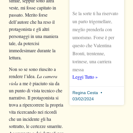
simile, seppur sotto altra
veste, mi fosse capitato in
Se la sorte ti ha riservato
passato. Merito forse
un parto trigemellare,
dell’autore che ha reso il
protagonista e gli altri
meglio prenderla con
personaggi in una maniera
umorismo. Forse è per
tale, da potercisi
questo che Valentina
immedesimare durante la
Bronti, trentenne,
lettura.
torinese, una carriera
Non so se sono riuscito a
messa
rendere l’idea.
La camera
Leggi Tutto »
viola
a me è piaciuto sia da
un punto di vista tecnico che
Regina Cesta
narrativo. Il protagonista si
03/02/2024
trova a ripercorrere la propria
vita ricercando nei ricordi
che un incidente gli ha
sottratto, le certezze smarrite.