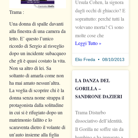
Ursula Cohen, la signora
dagli occhi di ghiaccio? E
Trama :
soprattutto: perché tutti la
Una donna di spalle davanti
volevano morta? Ci sono
alla finestra di una camera da
molte cose che
letto. E’ questo l’unico
Leggi Tutto »
ricordo di Sergio al risveglio
dopo un incidente subacqueo
Elio Freda
08/10/2013
che gli è quasi costato la vita.
Non sa altro di lei. Sa
soltanto di amarla come non
LA DANZA DEL
ha mai amato nessun’altra.
GORILLA –
La voglia di scoprire chi è la
SANDRONE DAZIERI
donna senza nome strappa il
protagonista dalla solitudine
Trama Disturbo
in cui si è rifugiato
dopo un
matrimonio fallito e lo
dissociativo dell’identità.
scaraventa dietro il volante di
Il Gorilla ne soffre sin da
un’auto insieme alla figlia
bambino e ha imparato a