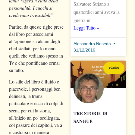
umili, vigeva il culto della
Salvatore Striano a
personalità. I cuochi si
quattordici anni aveva la
credevano irresistibili
.”
guerra in
Partirei da queste righe prese
Leggi Tutto »
dal libro per associarmi
all’opinione su alcuni degli
Alessandro Noseda
chef stellati, per lo meno
31/12/2016
quelli che vediamo spesso in
Tv e che pontificano ormai
Giallo
su tutto.
Lo stile del libro è fluido e
piacevole, i personaggi ben
delineati, la trama
particolare e ricca di colpi di
scena per cui la storia,
TRE STORIE DI
all’inizio un po’ scollegata,
SANGUE
col passare dei capitoli, va a
incastrarsi in maniera