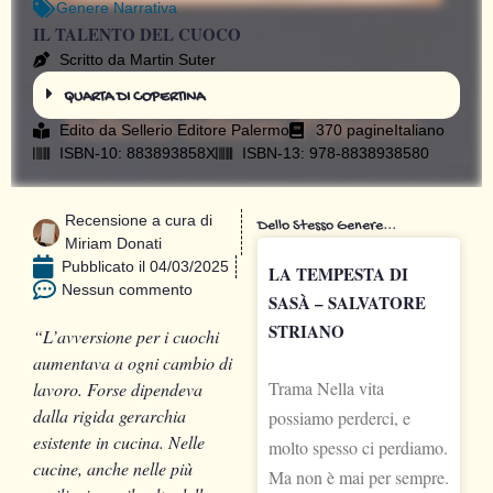
Genere
Narrativa
IL TALENTO DEL CUOCO
Scritto da Martin Suter
QUARTA DI COPERTINA
Edito da
Sellerio Editore Palermo
370 pagine
Italiano
ISBN-10: 883893858X
ISBN-13: 978-8838938580
Recensione a cura di
Dello Stesso Genere...
Miriam Donati
Pubblicato il
04/03/2025
LA TEMPESTA DI
Nessun commento
SASÀ – SALVATORE
STRIANO
“L’avversione per i cuochi
aumentava a ogni cambio di
Trama Nella vita
lavoro. Forse dipendeva
dalla rigida gerarchia
possiamo perderci, e
esistente in cucina. Nelle
molto spesso ci perdiamo.
cucine, anche nelle più
Ma non è mai per sempre.