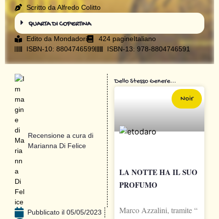
Scritto da Alfredo Colitto
QUARTA DI COPERTINA
Edito da
Mondadori
424 pagine
Italiano
ISBN-10: 8804746599
ISBN-13: 978-8804746591
Dello Stesso Genere...
Noir
Recensione a cura di
Marianna Di Felice
LA NOTTE HA IL SUO
PROFUMO
Marco Azzalini, tramite “
Pubblicato il
05/05/2023