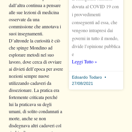
dall’altra continua a pensare
dovuta al COVID 19 con
alle sue lezioni di medicina
i provvedimenti
osservate da una
conseguenti ad essa, che
commissione che annotava i
vengono intrapresi dai
suoi insegnamenti.
governi in tutto il mondo,
D’altronde la curiosità è ciò
divide l’opinione pubblica
che spinge Mondino ad
e
esplorare metodi nel suo
Leggi Tutto »
lavoro, dove cerca di ovviare
ai divieti dell’epoca per avere
nozioni sempre nuove
Edoardo Todaro
utilizzando cadaveri da
27/08/2021
dissezionare. La pratica era
fortemente criticata perché
lui la praticava su degli
umani, di solito condannati a
morte, anche se non
disdegnava altri cadaveri col