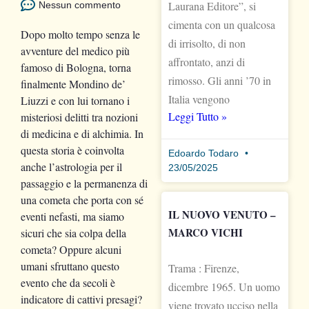
Laurana Editore”, si
Nessun commento
cimenta con un qualcosa
Dopo molto tempo senza le
di irrisolto, di non
avventure del medico più
affrontato, anzi di
famoso di Bologna, torna
rimosso. Gli anni ’70 in
finalmente Mondino de’
Italia vengono
Liuzzi e con lui tornano i
Leggi Tutto »
misteriosi delitti tra nozioni
di medicina e di alchimia. In
questa storia è coinvolta
Edoardo Todaro
anche l’astrologia per il
23/05/2025
passaggio e la permanenza di
una cometa che porta con sé
IL NUOVO VENUTO –
eventi nefasti, ma siamo
MARCO VICHI
sicuri che sia colpa della
cometa? Oppure alcuni
umani sfruttano questo
Trama : Firenze,
evento che da secoli è
dicembre 1965. Un uomo
indicatore di cattivi presagi?
viene trovato ucciso nella