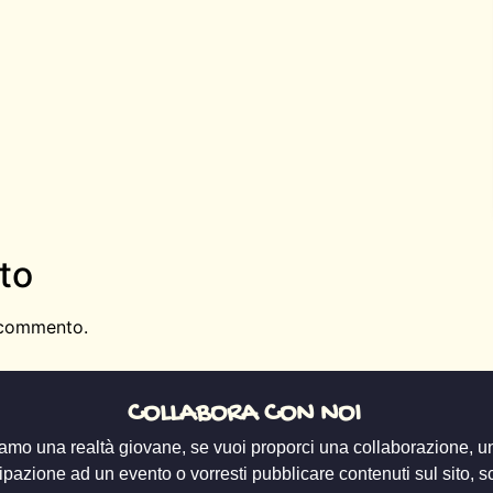
to
 commento.
COLLABORA CON NOI
amo una realtà giovane, se vuoi proporci una collaborazione, u
ipazione ad un evento o vorresti pubblicare contenuti sul sito, scr