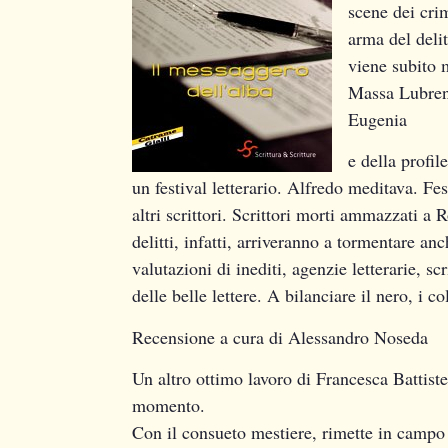
scene dei cri
arma del deli
viene subito m
Massa Lubrense
Eugenia
e della profi
un festival letterario. Alfredo meditava. Fest
altri scrittori. Scrittori morti ammazzati a Ro
delitti, infatti, arriveranno a tormentare an
valutazioni di inediti, agenzie letterarie, s
delle belle lettere. A bilanciare il nero, i
Recensione a cura di Alessandro Noseda
Un altro ottimo lavoro di Francesca Battiste
momento.
Con il consueto mestiere, rimette in campo 