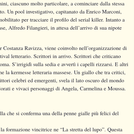
mini, ciascuno molto particolare, a cominciare dalla stessa
tto. Un pool investigativo, capitanato da Enrico Marconi,
obilitato per tracciare il profilo del serial killer. Intanto a
, Alfredo Filangieri, in attesa dell’arrivo di sua nipote
ler Costanza Ravizza, viene coinvolto nell’organizzazione di
ival letterario. Scrittori in arrivo. Scrittori che criticano
ma. S’irrigidì sulla sedia e avvertì i capelli rizzarsi. E altri
che la kermesse letteraria massese. Un giallo che tra critici,
crittori celebri ed emergenti, svela il lato oscuro del mondo
 colorati e vivaci personaggi di Angela, Carmelina e Moussa.
lla che si conferma una della penne gialle più felici del
la formazione vincitrice ne “La stretta del lupo”. Questa