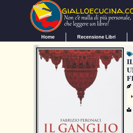
Home
Recensione Libri
I
U
F