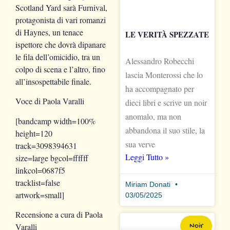
Scotland Yard sarà Furnival,
protagonista di vari romanzi
di Haynes, un tenace
LE VERITÀ SPEZZATE
ispettore che dovrà dipanare
le fila dell’omicidio, tra un
Alessandro Robecchi
colpo di scena e l’altro, fino
lascia Monterossi che lo
all’insospettabile finale.
ha accompagnato per
Voce di Paola Varalli
dieci libri e scrive un noir
anomalo, ma non
[bandcamp width=100%
abbandona il suo stile, la
height=120
sua verve
track=3098394631
Leggi Tutto »
size=large bgcol=ffffff
linkcol=0687f5
tracklist=false
Miriam Donati
artwork=small]
03/05/2025
Recensione a cura di Paola
Varalli
Noir