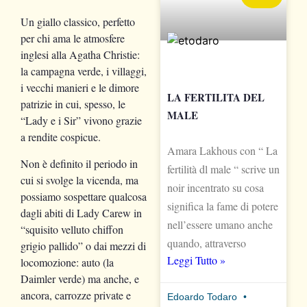
Un giallo classico, perfetto
per chi ama le atmosfere
inglesi alla Agatha Christie:
la campagna verde, i villaggi,
i vecchi manieri e le dimore
LA FERTILITA DEL
patrizie in cui, spesso, le
MALE
“Lady e i Sir” vivono grazie
a rendite cospicue.
Amara Lakhous con “ La
Non è definito il periodo in
fertilità dl male “ scrive un
cui si svolge la vicenda, ma
noir incentrato su cosa
possiamo sospettare qualcosa
significa la fame di potere
dagli abiti di Lady Carew in
nell’essere umano anche
“squisito velluto chiffon
quando, attraverso
grigio pallido” o dai mezzi di
Leggi Tutto »
locomozione: auto (la
Daimler verde) ma anche, e
ancora, carrozze private e
Edoardo Todaro