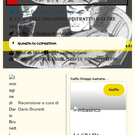
Genere
Poliziesco e Giudiziario
IL CASO DELL’ASSASSINO DISTRATTO E ALTRE
STORIE
Scritto da Giuliano Fontanella
QUARTA DI COPERTINA
Edito da
Robin
357 pagine
Italiano
ISBN-10: 8872741696
ISBN-13: 978-8872741696
Dello Stesso Genere...
Giallo
Recensione a cura di
Dario Brunetti