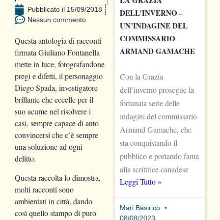
LA GRAZIA
Pubblicato il
15/09/2018
DELL’INVERNO –
Nessun commento
UN’INDAGINE DEL
COMMISSARIO
Questa antologia di racconti
ARMAND GAMACHE
firmata Giuliano Fontanella
mette in luce, fotografandone
pregi e difetti, il personaggio
Con la Grazia
Diego Spada, investigatore
dell’inverno prosegue la
brillante che eccelle per il
fortunata serie delle
suo acume nel risolvere i
indagini del commissario
casi, sempre capace di auto
Armand Gamache, che
convincersi che c’è sempre
sta conquistando il
una soluzione ad ogni
pubblico e portando fama
delitto.
alla scrittrice canadese
Questa raccolta lo dimostra,
Leggi Tutto »
molti racconti sono
ambientati in città, dando
Mari Basiricò
così quello stampo di puro
08/08/2023