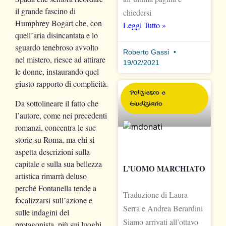
il grande fascino di
chiedersi
Humphrey Bogart che, con
Leggi Tutto »
quell’aria disincantata e lo
sguardo tenebroso avvolto
Roberto Gassi
nel mistero, riesce ad attirare
19/02/2021
le donne, instaurando quel
giusto rapporto di complicità.
Poliziesco e
Da sottolineare il fatto che
Giudiziario
l’autore, come nei precedenti
romanzi, concentra le sue
storie su Roma, ma chi si
aspetta descrizioni sulla
capitale e sulla sua bellezza
L’UOMO MARCHIATO
artistica rimarrà deluso
perché Fontanella tende a
Traduzione di Laura
focalizzarsi sull’azione e
Serra e Andrea Berardini
sulle indagini del
Siamo arrivati all’ottavo
protagonista, più sui luoghi