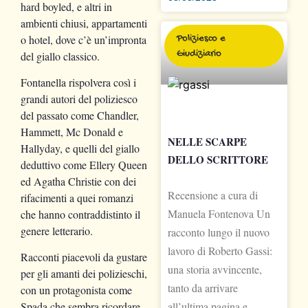
hard boyled, e altri in
ambienti chiusi, appartamenti
o hotel, dove c’è un’impronta
Poliziesco e
Giudiziario
del giallo classico.
Fontanella rispolvera così i
grandi autori del poliziesco
del passato come Chandler,
Hammett, Mc Donald e
NELLE SCARPE
Hallyday, e quelli del giallo
DELLO SCRITTORE
deduttivo come Ellery Queen
ed Agatha Christie con dei
Recensione a cura di
rifacimenti a quei romanzi
Manuela Fontenova Un
che hanno contraddistinto il
genere letterario.
racconto lungo il nuovo
lavoro di Roberto Gassi:
Racconti piacevoli da gustare
una storia avvincente,
per gli amanti dei polizieschi,
tanto da arrivare
con un protagonista come
all’ultima pagina e
Spada che sembra ricordare