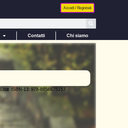
Accedi / Registrati
e
Contatti
Chi siamo
53
ISBN-13: 978-8856675153