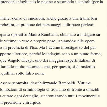
iprendersi sfogliando le pagine e scorrendo i capitoli (per la
riller denso di emozioni, anche grazie a una trama ben
rchestra, ci propone dei personaggi a dir poco perfetti.
l reparto operativo Mauro Rambaldi, chiamato a indagare su
e le vittime in vere e proprio pose, ispirandosi alle opere
rla in provincia di Pisa. Ma l’acume investigativo del pur
pporto ulteriore, perché le indagini sono a un punto fermo;
ue Angelo Crespi, uno dei maggiori esperti italiani di
 fardello molto pesante e che, per questo, si è trasferito
nquillità, sotto falso nome.
a essere sconvolta, destabilizzando Rambaldi. Vittime
do nozioni di criminologia ci troviamo di fronte a omicidi
e a curare ogni dettaglio, sincronizzando tutti i movimenti e
n precisione chirurgica.