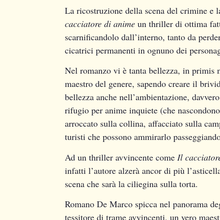
La ricostruzione della scena del crimine e l
cacciatore di anime
un thriller di ottima fa
scarnificandolo dall’interno, tanto da perde
cicatrici permanenti in ognuno dei persona
Nel romanzo vi è tanta bellezza, in primis ne
maestro del genere, sapendo creare il brivid
bellezza anche nell’ambientazione, davvero
rifugio per anime inquiete (che nascondono
arroccato sulla collina, affacciato sulla ca
turisti che possono ammirarlo passeggiando 
Ad un thriller avvincente come
Il cacciator
infatti l’autore alzerà ancor di più l’astice
scena che sarà la ciliegina sulla torta.
Romano De Marco spicca nel panorama degli s
tessitore di trame avvincenti, un vero maest