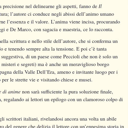
a precisione nel delinearne gli aspetti, fanno de
Il
ttura; l’autore ci conduce negli abissi dell’animo umano
rne l’essenza e il valore. L’anima viene incisa, procurando
ggi e De Marco, con sagacia e maestria, ce lo racconta.
lla scrittura e nello stile dell’autore, che si conferma un
o e tenendo sempre alta la tensione. E poi c’è tanta
 suggestiva, di un paese come Peccioli che non è solo un
 misteri e segreti) ma è anche un meraviglioso borgo
mpagna della Valle Dell’Era, ameno e invitante luogo per i
per le strette vie e visitando chiese e musei.
e di anime
non sarà sufficiente la pura soluzione finale,
lla, regalando ai lettori un epilogo con un clamoroso colpo di
crittori italiani, rivelandosi ancora una volta un abile
ro del genere che delizia il lettore con un’ennesima storia in