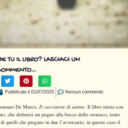
E TU IL LIBRO? LASCIACI UN
COMMENTO…
Pubblicato il
01/07/2020
Nessun commento
i Romano De Marco,
Il cacciatore di anime
. Il libro inizia con
to, che definirei un pugno alla bocca dello stomaco, tanto
di quelli che piegano in due l’avversario, in questo caso il