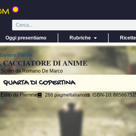
Oggi presentiamo
Rubriche
Ricett
Genere
Thriller
L CACCIATORE DI ANIME
Scritto da Romano De Marco
QUARTA DI COPERTINA
Edito da
Piemme
288 pagine
Italiano
ISBN-10: 88566751