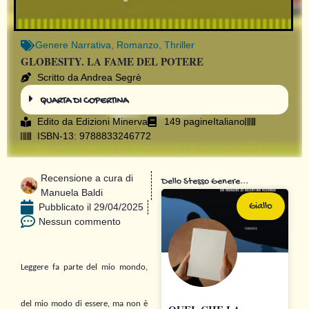
Genere
Narrativa
,
Romanzo
,
Thriller
GLOBESITY. LA FAME DEL POTERE
Scritto da Andrea Segrè
QUARTA DI COPERTINA
Edito da
Edizioni Minerva
149 pagine
Italiano
ISBN-13: 9788833246772
Recensione a cura di
Dello Stesso Genere...
Manuela Baldi
Giallo
Pubblicato il
29/04/2025
Nessun commento
Leggere fa parte del mio mondo,
del mio modo di essere, ma non è