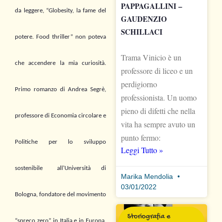
PAPPAGALLINI –
da leggere, “Globesity, la fame del
GAUDENZIO
SCHILLACI
potere. Food thriller” non poteva
Trama Vinicio è un
che accendere la mia curiosità.
professore di liceo e un
perdigiorno
Primo romanzo di Andrea
Segrè,
professionista. Un uomo
pieno di difetti che nella
professore di Economia circolare e
vita ha sempre avuto un
punto fermo:
Politiche per lo sviluppo
Leggi Tutto »
sostenibile
all’Università di
Marika Mendolia
03/01/2022
Bologna, fondatore del movimento
Storiografia e
“spreco zero” in Italia e in Europa.