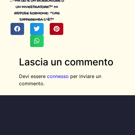
…”MA LEI È UN RICERCATORE O
UN INVESTIGATORE?” MI
RISPOSE SORNIONE: “CHE
DIFFERENZA C’È?”
Lascia un commento
Devi essere
connesso
per inviare un
commento.