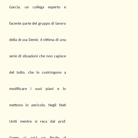
Garcia, un collega esperto e
facente parte del gruppo di lavoro
della dr.ssa Demir, è vittima di una
serie di situazioni che non capisce
del tutto, che lo costringono a
modificare i suoi piani e lo
mettono in pericolo.
N
egli Stati
Uniti mentre si reca dal prof.
Green ci sarà un fi
nale al