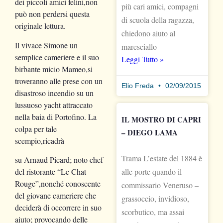
dei piccoli amici felini,non
più cari amici, compagni
può non perdersi questa
di scuola della ragazza,
originale lettura.
chiedono aiuto al
Il vivace Simone un
maresciallo
semplice cameriere e il suo
Leggi Tutto »
birbante micio Mameo,si
troveranno alle prese con un
Elio Freda
02/09/2015
disastroso incendio su un
lussuoso yacht attraccato
nella baia di Portofino. La
IL MOSTRO DI CAPRI
colpa per tale
– DIEGO LAMA
scempio,ricadrà
Trama L’estate del 1884 è
su Arnaud Picard; noto chef
del ristorante “Le Chat
alle porte quando il
Rouge”,nonché conoscente
commissario Veneruso –
del giovane cameriere che
grassoccio, invidioso,
deciderà di occorrere in suo
scorbutico, ma assai
aiuto; provocando delle