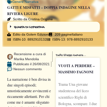
Genere
Narrativa
GATTI E MISFATTI – DOPPIA INDAGINE NELLA
RIVIERA LIGURE
Scritto da Cristina Origone
QUARTA DI COPERTINA
Edito da
Golem Edizioni
209 pagine
Italiano
ISBN-10: 8892910132
ISBN-13: 978-8892910133
Recensione a cura di
Dello Stesso Genere...
Marika Mendolia
Pubblicato il
26/08/2021
VUOTI A PERDERE –
Nessun commento
MASSIMO FAGNONI
La narrazione è ben divisa in
Trama Una giovane
due singoli episodi;
umoristicamente avvincenti e
studentessa del liceo
riccamente allettanti. Per chi
scientifico Righi di
come me è amante sfegatato
Bologna, scompare. I due