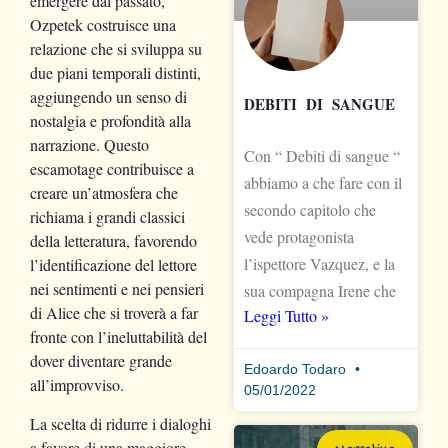
emergere dal passato,
Ozpetek costruisce una
relazione che si sviluppa su
due piani temporali distinti,
aggiungendo un senso di
DEBITI DI SANGUE
nostalgia e profondità alla
narrazione. Questo
Con “ Debiti di sangue “
escamotage contribuisce a
abbiamo a che fare con il
creare un’atmosfera che
secondo capitolo che
richiama i grandi classici
vede protagonista
della letteratura, favorendo
l’ispettore Vazquez, e la
l’identificazione del lettore
nei sentimenti e nei pensieri
sua compagna Irene che
di Alice che si troverà a far
Leggi Tutto »
fronte con l’ineluttabilità del
dover diventare grande
Edoardo Todaro
all’improvviso.
05/01/2022
La scelta di ridurre i dialoghi
a favore di una maggiore