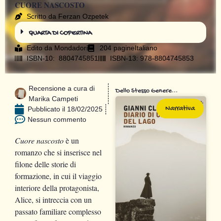
CUORE NASCOSTO
Scritto da Ferzan Ozpetek
QUARTA DI COPERTINA
Edito da
Mondadori
204 pagine
Italiano
ISBN-10: ‎ 8804745851
ISBN-13: 978-8804745853
Recensione a cura di
Dello Stesso Genere...
Marika Campeti
Narrativa
Pubblicato il
18/02/2025
Nessun commento
Cuore nascosto
è un
romanzo che si inserisce nel
filone delle storie di
formazione, in cui il viaggio
interiore della protagonista,
Alice, si intreccia con un
passato familiare complesso