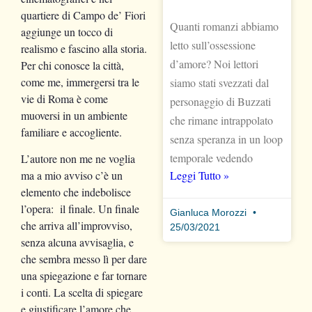
quartiere di Campo de’ Fiori
Quanti romanzi abbiamo
aggiunge un tocco di
letto sull’ossessione
realismo e fascino alla storia.
d’amore? Noi lettori
Per chi conosce la città,
come me, immergersi tra le
siamo stati svezzati dal
vie di Roma è come
personaggio di Buzzati
muoversi in un ambiente
che rimane intrappolato
familiare e accogliente.
senza speranza in un loop
temporale vedendo
L’autore non me ne voglia
Leggi Tutto »
ma a mio avviso c’è un
elemento che indebolisce
l’opera: il finale. Un finale
Gianluca Morozzi
che arriva all’improvviso,
25/03/2021
senza alcuna avvisaglia, e
che sembra messo lì per dare
una spiegazione e far tornare
i conti. La scelta di spiegare
e giustificare l’amore che