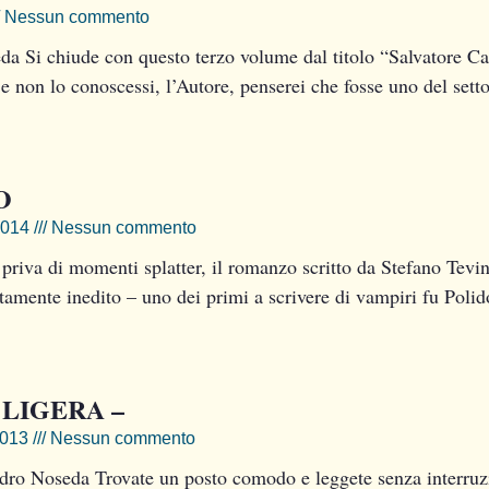
Nessun commento
da Si chiude con questo terzo volume dal titolo “Salvatore Ca
e non lo conoscessi, l’Autore, penserei che fosse uno del setto
O
2014
Nessun commento
priva di momenti splatter, il romanzo scritto da Stefano Tevini
amente inedito – uno dei primi a scrivere di vampiri fu Polido
LIGERA –
2013
Nessun commento
dro Noseda Trovate un posto comodo e leggete senza interruzio