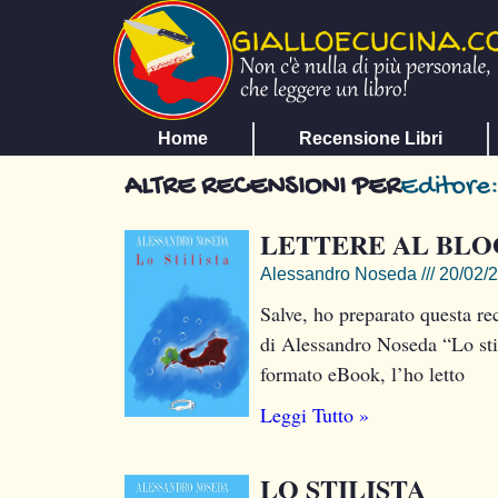
Home
Recensione Libri
ALTRE RECENSIONI PER
Editore:
LETTERE AL BLOG
Alessandro Noseda
20/02/
Salve, ho preparato questa 
di Alessandro Noseda “Lo stil
formato eBook, l’ho letto
Leggi Tutto »
LO STILISTA