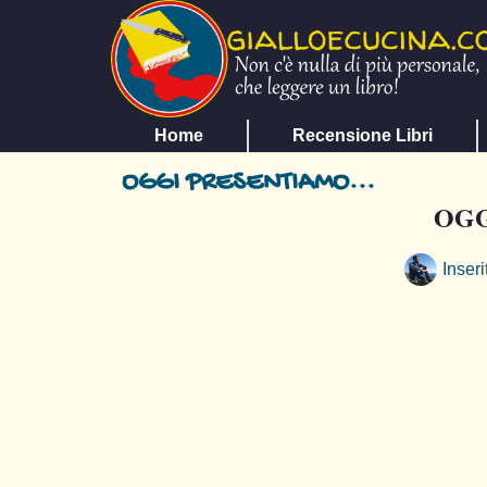
Home
Recensione Libri
OGGI PRESENTIAMO...
OGG
Inseri