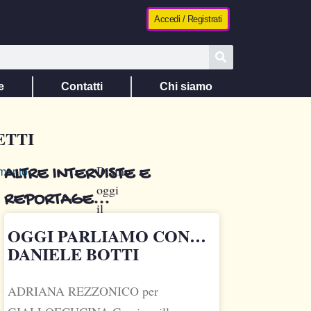
Accedi / Registrati
e
Contatti
Chi siamo
ETTI
Diamo
ALTRE INTERVISTE E
mento
oggi
REPORTAGE...
il
benvenuto
OGGI PARLIAMO CON…
a
DANIELE BOTTI
Danilo
Angioletti,
ADRIANA REZZONICO per
autore