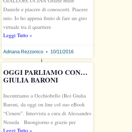
GIALLOECUCINA Grazie mille
di
Daniele e piacere di conoscerti. Piacere
un
mio. Io ho appena finito di fare un giro
romanzo
virtuale tra il quartiere
che,
Leggi Tutto »
a
prescindere
da
Adriana Rezzonico
10/11/2016
i
gusti
OGGI PARLIAMO CON…
personali,
GIULIA BARONI
colpisce
sicuramente
Incontriamo a Occhiobello (Ro) Giulia
per
Baroni, da oggi on line col suo eBook
la
“Cenere”. Intervista a cura di Alessandro
sua
Noseda Buongiorno e grazie per
originalità.
Leggi Tutto »
Per