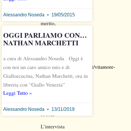
approfondimenti
in
Alessandro Noseda
19/05/2015
merito,
visitate
OGGI PARLIAMO CON…
questo
NATHAN MARCHETTI
sito
:
a cura di Alessandro Noseda Oggi è
http://www.ebookextra.it/vitamore-
con noi un caro amico mio e di
vitamorte-
Gialloecucina, Nathan Marchetti, ora in
nuovo-
libreria con “Giallo Venezia”
romanzo-
Leggi Tutto »
danilo-
angioletti-
Alessandro Noseda
13/11/2019
ebook/
L’intervista