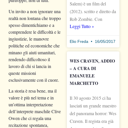
purtroppo, non di tutti.
Salem) è un film del
Un invito a non ignorare una
(2012). scritto e diretto da
realtà non lontana che troppo
Rob Zombie. Con
spesso dimentichiamo e a
Leggi Tutto »
comprendere le difficoltà e le
ingiustizie, le manovre
Elio Freda
16/05/2017
politiche ed economiche che
minano gli aiuti umanitari,
rendendo difficoltoso il
WES CRAVEN, ADDIO
lavoro di chi si lancia in
– A CURA DI
queste missioni
EMANUELE
esclusivamente con il cuore.
MARCHETTO
La storia è resa bene, ma il
valore è più nel tema e in
Il 30 agosto 2015 ci ha
un’ottima interpretazione
lasciati un grande maestro
dell’interprete maschile Clive
del panorama horror: Wes
Owen che ci regala una
Craven. Il regista era già
recitazione spontanea,