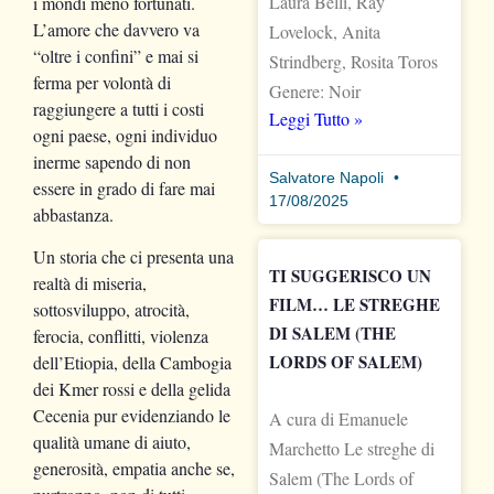
Laura Belli, Ray
i mondi meno fortunati.
L’amore che davvero va
Lovelock, Anita
“oltre i confini” e mai si
Strindberg, Rosita Toros
ferma per volontà di
Genere: Noir
raggiungere a tutti i costi
Leggi Tutto »
ogni paese, ogni individuo
inerme sapendo di non
Salvatore Napoli
essere in grado di fare mai
17/08/2025
abbastanza.
Un storia che ci presenta una
TI SUGGERISCO UN
realtà di miseria,
FILM… LE STREGHE
sottosviluppo, atrocità,
DI SALEM (THE
ferocia, conflitti, violenza
LORDS OF SALEM)
dell’Etiopia, della Cambogia
dei Kmer rossi e della gelida
Cecenia pur evidenziando le
A cura di Emanuele
qualità umane di aiuto,
Marchetto Le streghe di
generosità, empatia anche se,
Salem (The Lords of