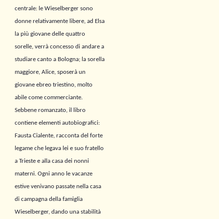
centrale: le Wieselberger sono
donne
relativamente libere, ad Elsa
la più giovane delle quattro
sorelle,
verrà concesso di andare a
studiare canto a
Bologna
; la
sorella
maggiore
,
Al
ice,
sposerà un
giovane ebreo
triestino, molto
abile come commerciante
.
Sebbene romanzato, il libro
contiene elementi autobiografici:
Fausta Cialente,
racconta del forte
legame che legava lei e suo fratello
a Trieste e alla casa dei nonni
materni. Ogni anno le vacanze
estive venivano passate nella casa
di campagna della famiglia
Wieselberger, dando una stabilità