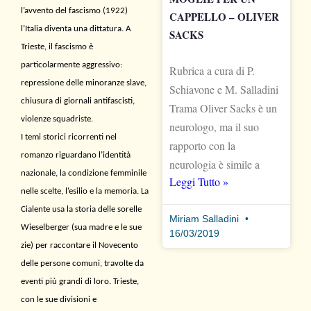
l’avvento del fascismo (1922)
CAPPELLO – OLIVER
l’Italia diventa una dittatura. A
SACKS
Trieste, il fascismo è
particolarmente aggressivo:
Rubrica a cura di P.
repressione delle minoranze slave,
Schiavone e M. Salladini
chiusura di giornali antifascisti,
Trama Oliver Sacks è un
violenze squadriste.
neurologo, ma il suo
I temi storici ricorrenti nel
rapporto con la
romanzo riguardano l’identità
neurologia è simile a
nazionale, la condizione femminile
Leggi Tutto »
nelle scelte,
l
‘esilio e la memoria. La
Cialente usa la storia delle
sorelle
Miriam Salladini
Wieselberger
(sua madre e le sue
16/03/2019
zie)
per raccontare il Novecento
delle persone comuni, travolte da
eventi più grandi di loro. Trieste,
con le sue divisioni e