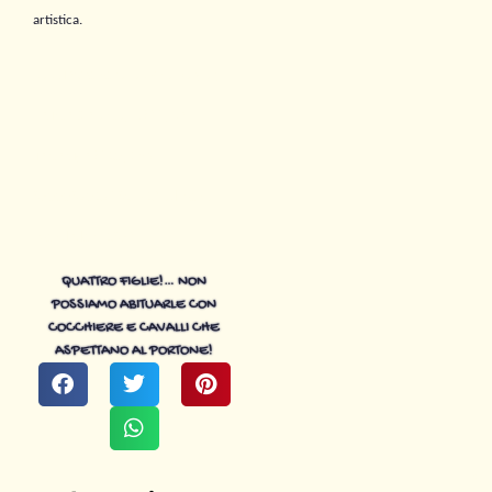
artistica.
Le quattro sorelle Wiselberger,
Fausta Cialente, p.260, La
Tartaruga 2018, EAN
9788894814095
– 1° edizione
Mondadori, 1976
QUATTRO FIGLIE!… NON
POSSIAMO ABITUARLE CON
COCCHIERE E CAVALLI CHE
ASPETTANO AL PORTONE!