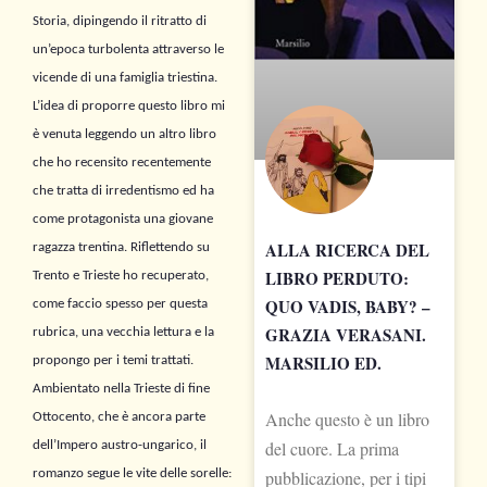
Storia, dipingendo il ritratto di
un’epoca turbolenta attraverso le
vicende di una famiglia triestina.
L’idea di proporre questo libro mi
è venuta leggendo un altro libro
che ho recensito recentemente
che tratta di irredentismo ed ha
come protagonista una giovane
ALLA RICERCA DEL
ragazza trentina. Riflettendo su
LIBRO PERDUTO:
Trento e Trieste ho recuperato,
QUO VADIS, BABY? –
come faccio spesso per questa
GRAZIA VERASANI.
rubrica, una vecchia lettura e la
MARSILIO ED.
propongo per i temi trattati.
Ambientato nella Trieste di fine
Anche questo è un libro
Ottocento, che è ancora parte
del cuore. La prima
dell’Impero austro-ungarico, il
romanzo segue le vite delle sorelle:
pubblicazione, per i tipi