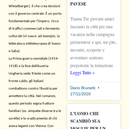
PAVESE
Wieselberger), il che crea tensioni
con il governo centrale. È un porto
Trama Tre giovani amici
fondamentale per l’impero, ricco
lasciano la città per una
di traffici commerciali e fermento
vacanza nella campagna
culturale (vi nasce, ad esempio, la
piemontese e qui, tra gite,
letteratura mitteleuropea di Svevo
incontri, scoperte e
e Saba).
avventure sentono
La Prima guerra mondiale (1914-
prepotente la tentazione
1918) e la fine dell’Austria-
Leggi Tutto »
Ungheria vede Trieste come un
fronte caldo, gli italiani
Dario Brunetti
combattono contro l’Austria per
27/11/2020
annettere la città. Nel romanzo,
questo periodo segna fratture
familiari (es. simpatie diverse tra le
L’UOMO CHE
sorelle) e lo sradicamento di chi
SCAMBIÒ SUA
aveva legami con Vienna. Con
MOGLIE PER UN