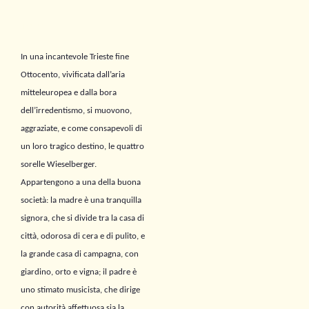
Trama
In una incantevole Trieste fine
Ottocento, vivificata dall’aria
mitteleuropea e dalla bora
dell’irredentismo, si muovono,
aggraziate, e come consapevoli di
un loro tragico destino, le quattro
sorelle Wieselberger.
Appartengono a una della buona
società: la madre è una tranquilla
signora, che si divide tra la casa di
città, odorosa di cera e di pulito, e
la grande casa di campagna, con
giardino, orto e vigna; il padre è
uno stimato musicista, che dirige
con autorità affettuosa sia la