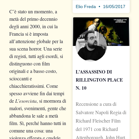
Elio Freda
16/05/2017
C’è stato un momento, a
metà del primo decennio
degli anni 2000, in cui la
Francia si è imposta
all’attenzione globale per la
sua scena horror. Una serie
di registi, tutti agli esordi, si
distinguono con film
originali e a basso costo,
L’ASSASSINO DI
scioccanti e
RILLINGTON PLACE
chiacchieratissimi. Come
N. 10
spesso avviene fin dai tempi
de
L’esorcista
, si mormora di
Recensione a cura di
malori, svenimenti, gente che
Salvatore Napoli Regia di
abbandona le sale a metà
Richard Fleischer Film
film. Sì, perché hanno tutti in
del 1971 con Richard
comune una cosa: una
Attenborough, John Hurt,
violenza efferata e crudele,