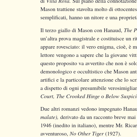
di
Villa Rosa.
Sul piano della connotazione
Mason trattiene stavolta molto di ottocentes
semplificati, hanno un nitore e una propriet
Il terzo giallo di Mason con Hanaud,
The P
un’altra prova magistrale e costituisce un r
appare rovesciato: il vero enigma, cioè, è 
lettore vengono a sapere che la giovane vitt
questo proposito va avvertito che non è sol
demonologico e occultistico che Mason anti
artifici e la particolare attenzione che lo sc
a dispetto di ogni presumibile verosimiglia
Court, The Crooked Hinge
o
Below Suspici
Due altri romanzi vedono impegnato Hanau
malate),
derivato da un racconto breve mai
1946 (inedito in italiano), mentre Mr. Rica
avventuroso,
No Other Tiger
(1927).