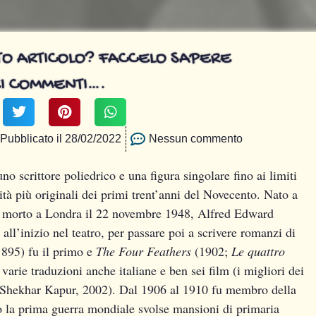
STO ARTICOLO? FACCELO SAPERE
I COMMENTI….
Pubblicato il
28/02/2022
Nessun commento
no scrittore poliedrico e una figura singolare fino ai limiti
ità più originali dei primi trent’anni del Novecento. Nato a
 e morto a Londra il 22 novembre 1948, Alfred Edward
ll’inizio nel teatro, per passare poi a scrivere romanzi di
1895) fu il primo e
The Four Feathers
(1902;
Le quattro
varie traduzioni anche italiane e ben sei film (i migliori dei
e Shekhar Kapur, 2002). Dal 1906 al 1910 fu membro della
la prima guerra mondiale svolse mansioni di primaria