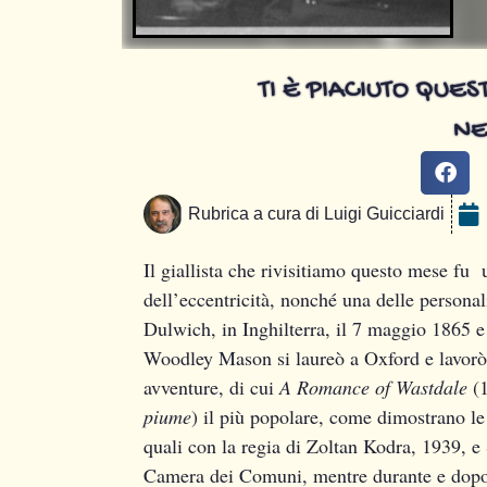
TI È PIACIUTO QUE
NE
Rubrica a cura di
Luigi Guicciardi
Il giallista che rivisitiamo questo mese fu u
dell’eccentricità, nonché una delle personal
Dulwich, in Inghilterra, il 7 maggio 1865
Woodley Mason si laureò a Oxford e lavorò a
avventure, di cui
A Romance of Wastdale
(
piume
) il più popolare, come dimostrano le 
quali con la regia di Zoltan Kodra, 1939, 
Camera dei Comuni, mentre durante e dopo 