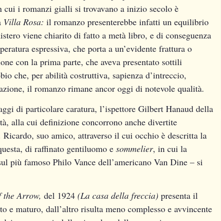
cui i romanzi gialli si trovavano a inizio secolo è
a
Villa Rosa:
il romanzo presenterebbe infatti un equilibrio
istero viene chiarito di fatto a metà libro, e di conseguenza
eratura espressiva, che porta a un’evidente frattura o
one con la prima parte, che aveva presentato sottili
o che, per abilità costruttiva, sapienza d’intreccio,
zazione, il romanzo rimane ancor oggi di notevole qualità.
gi di particolare caratura, l’ispettore Gilbert Hanaud della
, alla cui definizione concorrono anche divertite
 Ricardo, suo amico, attraverso il cui occhio è descritta la
questa, di raffinato gentiluomo e
sommelier
, in cui la
 sul più famoso Philo Vance dell’americano Van Dine – si
f the Arrow,
del 1924
(La casa della freccia)
presenta il
ato e maturo, dall’altro risulta meno complesso e avvincente