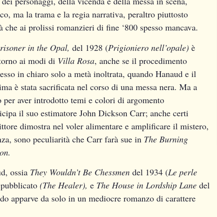
 dei personaggi, della vicenda e della messa in scena,
co, ma la trama e la regia narrativa, peraltro piuttosto
à che ai prolissi romanzieri di fine ‘800 spesso mancava.
risoner in the Opal,
del 1928 (
Prigioniero nell’opale)
è
itorno ai modi di
Villa Rosa
, anche se il procedimento
messo in chiaro solo a metà inoltrata, quando Hanaud e il
ima è stata sacrificata nel corso di una messa nera. Ma a
o per aver introdotto temi e colori di argomento
cipa il suo estimatore John Dickson Carr; anche certi
rittore dimostra nel voler alimentare e amplificare il mistero,
nza, sono peculiarità che Carr farà sue in
The Burning
on.
d, ossia
They Wouldn’t Be Chessmen
del 1934 (
Le perle
 pubblicato
(The Healer),
e
The House in Lordship Lane
del
rdo apparve da solo in un mediocre romanzo di carattere