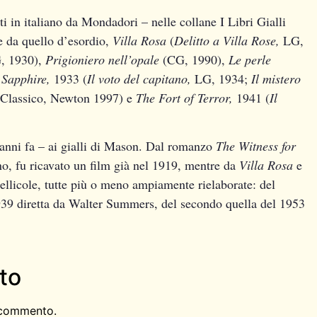
tti in italiano da Mondadori – nelle collane I Libri Gialli
re da quello d’esordio,
Villa Rosa
(
Delitto a Villa Rose,
LG,
, 1930),
Prigioniero nell’opale
(CG, 1990),
Le perle
 Sapphire,
1933 (
Il voto del capitano,
LG, 1934;
Il mistero
 Classico, Newton 1997) e
The Fort of Terror,
1941 (
Il
 anni fa – ai gialli di Mason. Dal romanzo
The Witness for
ano, fu ricavato un film già nel 1919, mentre da
Villa Rosa
e
pellicole, tutte più o meno ampiamente rielaborate: del
939 diretta da Walter Summers, del secondo quella del 1953
to
 commento.