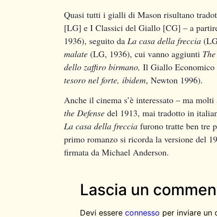
Quasi tutti i gialli di Mason risultano trado
[LG] e I Classici del Giallo [CG] – a parti
1936), seguito da
La casa della freccia
(LG
malate
(LG, 1936), cui vanno aggiunti
The
dello zaffiro birmano,
Il Giallo Economico
tesoro nel forte, ibidem
, Newton 1996).
Anche il cinema s’è interessato – ma molti
the Defense
del 1913, mai tradotto in itali
La casa della freccia
furono tratte ben tre 
primo romanzo si ricorda la versione del 1
firmata da Michael Anderson.
Lascia un commen
Devi essere
connesso
per inviare un