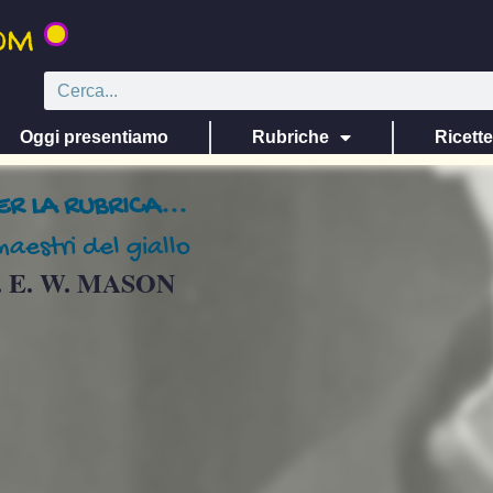
Oggi presentiamo
Rubriche
Ricett
ER LA RUBRICA...
maestri del giallo
. E. W. MASON