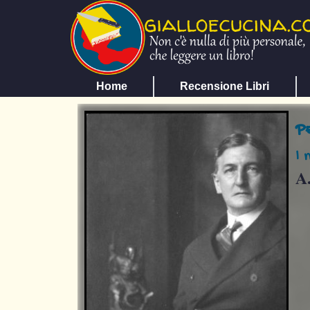
Home
Recensione Libri
P
I 
A