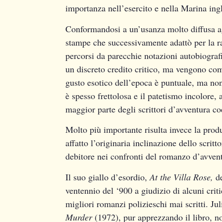
importanza nell’esercito e nella Marina ing
Conformandosi a un’usanza molto diffusa ag
stampe che successivamente adattò per la ra
percorsi da parecchie notazioni autobiograf
un discreto credito critico, ma vengono co
gusto esotico dell’epoca è puntuale, ma no
è spesso frettolosa e il patetismo incolore, 
maggior parte degli scrittori d’avventura co
Molto più importante risulta invece la pro
affatto l’originaria inclinazione dello scrit
debitore nei confronti del romanzo d’avven
Il suo giallo d’esordio,
At the Villa Rose,
d
ventennio del ‘900 a giudizio di alcuni criti
migliori romanzi polizieschi mai scritti. J
Murder
(1972), pur apprezzando il libro, n