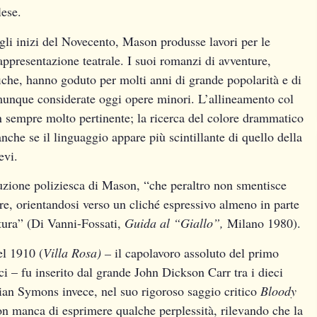
lese.
li inizi del Novecento, Mason produsse lavori per le
ppresentazione teatrale. I suoi romanzi di avventure,
iche, hanno goduto per molti anni di grande popolarità e di
munque considerate oggi opere minori. L’allineamento col
n sempre molto pertinente; la ricerca del colore drammatico
anche se il linguaggio appare più scintillante di quello della
evi.
duzione poliziesca di Mason, “che peraltro non smentisce
tore, orientandosi verso un cliché espressivo almeno in parte
tura” (Di Vanni-Fossati,
Guida al “Giallo”,
Milano 1980).
el 1910 (
Villa Rosa) –
il capolavoro assoluto del primo
ci – fu inserito dal grande John Dickson Carr tra i dieci
ulian Symons invece, nel suo rigoroso saggio critico
Bloody
on manca di esprimere qualche perplessità, rilevando che la