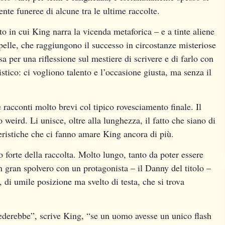
nte funeree di alcune tra le ultime raccolte.
to in cui King narra la vicenda metaforica – e a tinte aliene
a pelle, che raggiungono il successo in circostanze misteriose
sa per una riflessione sul mestiere di scrivere e di farlo con
stico: ci vogliono talento e l’occasione giusta, ma senza il
racconti molto brevi col tipico rovesciamento finale. Il
o weird. Li unisce, oltre alla lunghezza, il fatto che siano di
teristiche che ci fanno amare King ancora di più.
 forte della raccolta. Molto lungo, tanto da poter essere
 gran spolvero con un protagonista – il Danny del titolo –
 di umile posizione ma svelto di testa, che si trova
ederebbe”, scrive King, “se un uomo avesse un unico flash