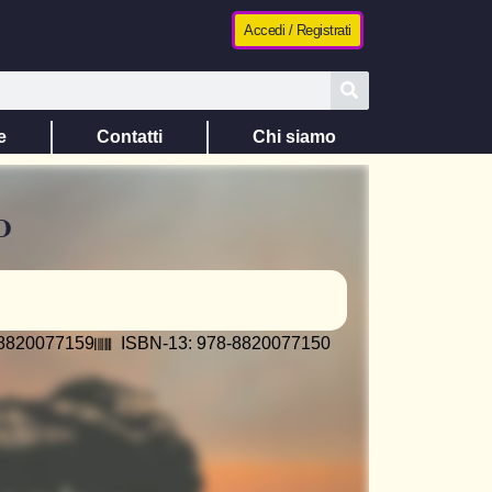
Accedi / Registrati
e
Contatti
Chi siamo
O
‎ 8820077159
ISBN-13: 978-8820077150