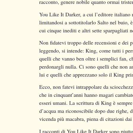
racconto, genere nobile quanto ormai triste
You Like It Darker, a cui l’editore italiano n
limitandosi a sottotitolarlo Salto nel buio,
cui cinque inediti e altri sette sparpagliati
Non fidatevi troppo delle recensioni e dei pa
leggendo, si intende: King, come tutti i per
quelli che vanno ben oltre i semplici fan, c
perdonargli nulla. Ci sono quelli che non a
lui e quelli che apprezzano solo il King pr
Ecco, non fatevi intrappolare da sciocchezz
che in cinquant’anni hanno magari cambiat
esseri umani. La scrittura di King è sempre
d’acqua ma riconoscibile dopo due righe, div
vicenda più macabra, piena di citazioni dai 
I racconti di You Like It Darker sono piutto