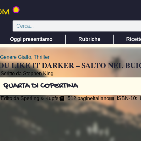
Oggi presentiamo
Rubriche
Ricett
Genere
Giallo
,
Thriller
OU LIKE IT DARKER – SALTO NEL BUI
Scritto da Stephen King
QUARTA DI COPERTINA
Edito da
Sperling & Kupfer
512 pagine
Italiano
ISBN-10: 