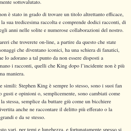
mente sottovalutato.
on è stato in grado di trovare un titolo altrettanto efficace,
 è la sua tredicesima raccolta e comprende dodici racconti, di
 negli anni nelle solite e numerose collaborazioni del nostro.
reri che troverete on-line, a partire da questo che state
sonaggi che diventano iconici, ha una schiera di fanatici,
he lo adorano a tal punto da non essere disposti a
mano i racconti, quelli che King dopo l’incidente non è più
ima maniera.
e simili: Stephen King è sempre lo stesso, sono i suoi fan
o gusti e opinioni o, semplicemente, sono cambiati come
 la stessa, semplice da buttare giù come un bicchiere
ertita anche ne raccontare il delitto più efferato o la
grandi e da se stesso.
sto vari, per temi e lunghezza, e fortunatamente spesso si