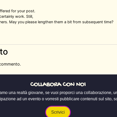
offered for your post.
rtainly work. Still,
nners. May you please lengthen them a bit from subsequent time?
to
 commento.
COLLABORA CON NOI
amo una realtà giovane, se vuoi proporci una collaborazione, u
ipazione ad un evento o vorresti pubblicare contenuti sul sito, scr
Scrivici