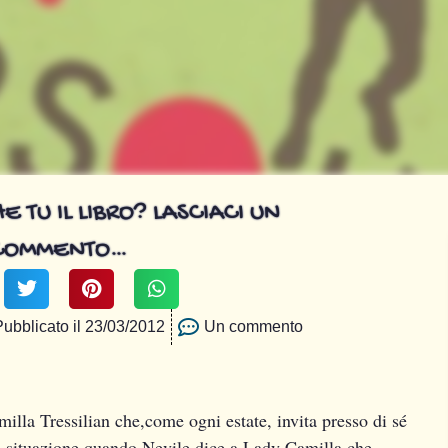
E TU IL LIBRO? LASCIACI UN
COMMENTO…
Pubblicato il
23/03/2012
Un commento
illa Tressilian che,come ogni estate, invita presso di sé
na situazione quando Nevile dice a Lady Camilla che