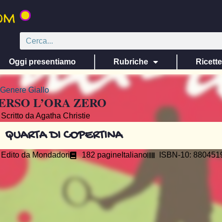
Oggi presentiamo
Rubriche
Ricett
Genere
Giallo
ERSO L’ORA ZERO
Scritto da Agatha Christie
QUARTA DI COPERTINA
Edito da
Mondadori
182 pagine
Italiano
ISBN-10: 880451