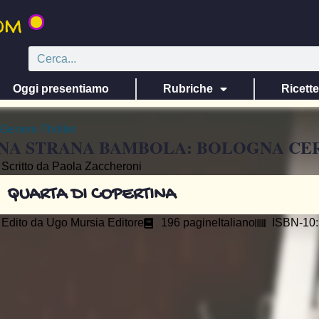
Oggi presentiamo
Rubriche
Ricett
Genere
Thriller
NA STRANA BAMBOLA: BOLOGNA CER
Scritto da Paola Zaccheroni
QUARTA DI COPERTINA
Edito da
Ugo Mursia Editore
196 pagine
Italiano
ISBN-10