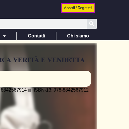
Accedi / Registrati
e
Contatti
Chi siamo
CA VERITÀ E VENDETTA
: 8842567914
ISBN-13: 978-8842567912