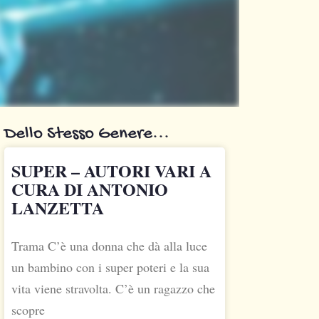
Dello Stesso Genere...
SUPER – AUTORI VARI A
CURA DI ANTONIO
LANZETTA
Trama C’è una donna che dà alla luce
un bambino con i super poteri e la sua
vita viene stravolta. C’è un ragazzo che
scopre