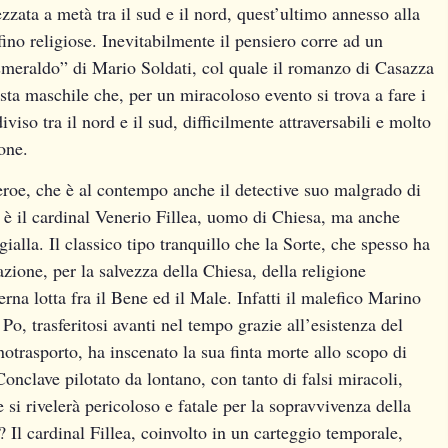
zzata a metà tra il sud e il nord, quest’ultimo annesso alla
no religiose. Inevitabilmente il pensiero corre ad un
 smeraldo” di Mario Soldati, col quale il romanzo di Casazza
ta maschile che, per un miracoloso evento si trova a fare i
iso tra il nord e il sud, difficilmente attraversabili e molto
one.
eroe, che è al contempo anche il detective suo malgrado di
è il cardinal Venerio Fillea, uomo di Chiesa, ma anche
ialla. Il classico tipo tranquillo che la Sorte, che spesso ha
azione, per la salvezza della Chiesa, della religione
erna lotta fra il Bene ed il Male. Infatti il malefico Marino
Po, trasferitosi avanti nel tempo grazie all’esistenza del
otrasporto, ha inscenato la sua finta morte allo scopo di
Conclave pilotato da lontano, con tanto di falsi miracoli,
 si rivelerà pericoloso e fatale per la sopravvivenza della
 Il cardinal Fillea, coinvolto in un carteggio temporale,