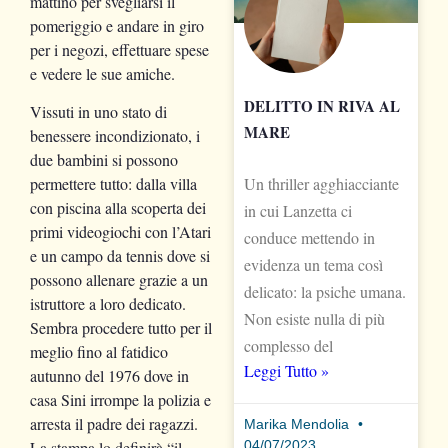
mattino per svegliarsi il
pomeriggio e andare in giro
per i negozi, effettuare spese
e vedere le sue amiche.
DELITTO IN RIVA AL
Vissuti in uno stato di
MARE
benessere incondizionato, i
due bambini si possono
Un thriller agghiacciante
permettere tutto: dalla villa
con piscina alla scoperta dei
in cui Lanzetta ci
primi videogiochi con l’Atari
conduce mettendo in
e un campo da tennis dove si
evidenza un tema così
possono allenare grazie a un
delicato: la psiche umana.
istruttore a loro dedicato.
Non esiste nulla di più
Sembra procedere tutto per il
complesso del
meglio fino al fatidico
Leggi Tutto »
autunno del 1976 dove in
casa Sini irrompe la polizia e
arresta il padre dei ragazzi.
Marika Mendolia
04/07/2023
La stampa lo definirà “il