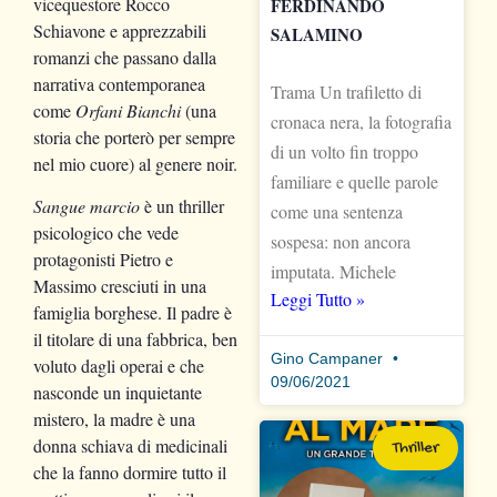
vicequestore Rocco
FERDINANDO
Schiavone e apprezzabili
SALAMINO
romanzi che passano dalla
narrativa contemporanea
Trama Un trafiletto di
come
Orfani Bianchi
(una
cronaca nera, la fotografia
storia che porterò per sempre
di un volto fin troppo
nel mio cuore) al genere noir.
familiare e quelle parole
Sangue marcio
è un thriller
come una sentenza
psicologico che vede
sospesa: non ancora
protagonisti Pietro e
imputata. Michele
Massimo cresciuti in una
Leggi Tutto »
famiglia borghese. Il padre è
il titolare di una fabbrica, ben
Gino Campaner
voluto dagli operai e che
09/06/2021
nasconde un inquietante
mistero, la madre è una
donna schiava di medicinali
Thriller
che la fanno dormire tutto il