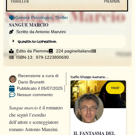
Genere
Psicologico
,
Thriller
SANGUE MARCIO
Scritto da Antonio Manzini
QUARTA DI COPERTINA
Edito da
Piemme
224 pagine
Italiano
ISBN-13: ‎ 979-1223800690
Recensione a cura di
Dello Stesso Genere...
Dario Brunetti
Noir
Pubblicato il
05/07/2025
Nessun commento
Sangue marcio
è il romanzo
che segnò l’esordio
dell’attore e sceneggiatore
romano Antonio Manzini.
IL FANTASMA DEL