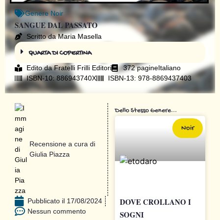
Genere
Noir
SANGUE DAL PASSATO
Scritto da Maria Masella
QUARTA DI COPERTINA
Edito da
Fratelli Frilli Editori
372 pagine
Italiano
ISBN-10: 886943740X
ISBN-13: 978-8869437403
Dello Stesso Genere...
Noir
Recensione a cura di
Giulia Piazza
DOVE CROLLANO I
Pubblicato il
17/08/2024
Nessun commento
SOGNI