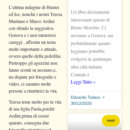
L’ultima indagine di Hunter
Un libro decisamente
ed Ice, nonché i nostri Teresa
interessante questo di
Maritano e Marco Ardini
Bruno Morchio. Ci
con sfondo la suggestiva
Genova e i suoi misteriosi
troviamo a Genova, ma
caruggi , affronta un tema
probabilmente quanto
molto importante e attuale,
leggiamo potrebbe
ovvero quello della pedofilia.
svolgersi in qualunque
Purtroppo gli aguzzini non
altra città italiana.
fanno sconti su nessuno,e,
Centrale è
tra dispute per fotografie e
Leggi Tutto »
video, ci saranno molte
persone a rimetterci la vita.
Edoardo Todaro
Teresa teme molto per la vita
30/12/2020
di sua figlia Paola,poichè
Ardini,prima di essere
Noir
sparato, consegna due
fotografie misteriose ad